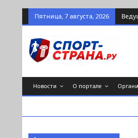
Наверх
Пятница, 7 августа, 2026
Веду
по
С
Новости
О портале
Орган