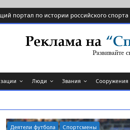
щий портал по истории российского спорта
ртал по истории спорта
порт-страна.ру
изации
Люди
Звания
Сооружения
Деятели футбола
Спортсмены