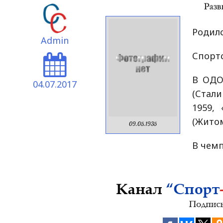
Родилс
Admin
Спортс
В ОДО
04.07.2017
(Стал
1959, 
(Житом
09.05.1935
В чемп