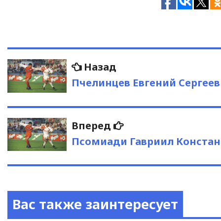
Навигация
Предыдущая
Назад
запись:
по
Пчелинцев Евгений Сергее
записям
Следующая
Вперед
запись:
Псомиади Гавриил Конста
Вас также заинтересует