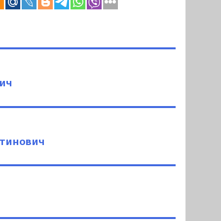
вич
нтинович