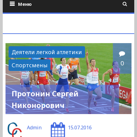
Меню
Деятели легкой атлетики
0
Спортсмены
Протонин Сергей
Никонорович
Admin
15.07.2016