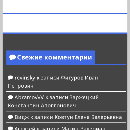
Свежие комментарии
revinsky
к записи
Фигуров Иван
Петрович
AbramovVV
к записи
Заржецкий
Константин Аполлонович
Видж
к записи
Ковтун Елена Валерьевна
Алексей
к записи
Мазин Валериан