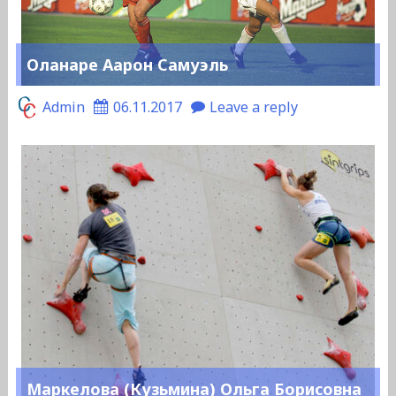
Оланаре Аарон Самуэль
Admin
06.11.2017
Leave a reply
Маркелова (Кузьмина) Ольга Борисовна