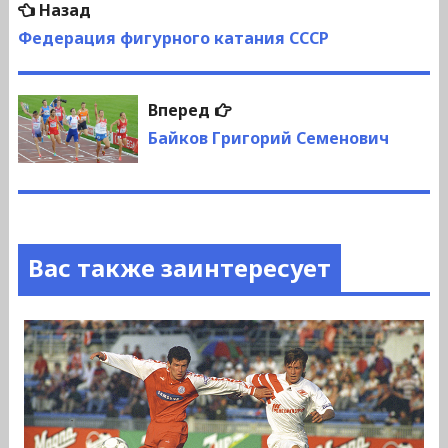
Предыдущая
Назад
по
запись:
Федерация фигурного катания СССР
записям
Следующая
Вперед
запись:
Байков Григорий Семенович
Вас также заинтересует