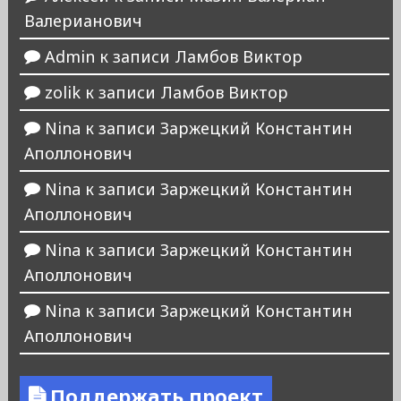
Валерианович
Admin
к записи
Ламбов Виктор
zolik
к записи
Ламбов Виктор
Nina
к записи
Заржецкий Константин
Аполлонович
Nina
к записи
Заржецкий Константин
Аполлонович
Nina
к записи
Заржецкий Константин
Аполлонович
Nina
к записи
Заржецкий Константин
Аполлонович
Поддержать проект