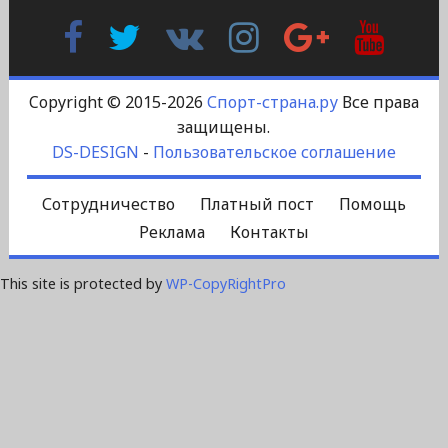
Facebook
Twitter
В
Instagram
Google
YouTu
Контакте
Plus
Copyright © 2015-2026
Спорт-страна.ру
Все права
защищены.
DS-DESIGN
-
Пользовательское соглашение
Сотрудничество
Платный пост
Помощь
Реклама
Контакты
This site is protected by
WP-CopyRightPro