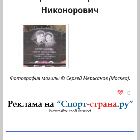
Никонорович
Фотография могилы © Сергей Мержанов (Москва).
0
Навигация