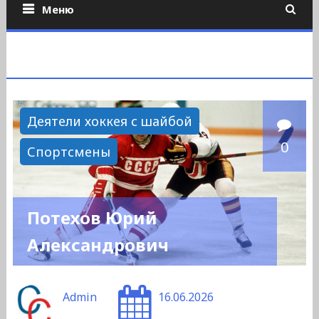
Меню
Деятели хоккея с шайбой
0
Спортсмены
Потехов Юрий
Александрович
Admin
16.06.2026