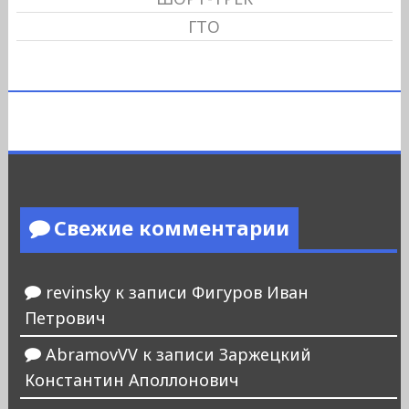
ГТО
Свежие комментарии
revinsky
к записи
Фигуров Иван
Петрович
AbramovVV
к записи
Заржецкий
Константин Аполлонович