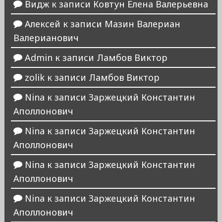
Видж
к записи
Ковтун Елена Валерьевна
Алексей
к записи
Мазин Валериан
Валерианович
Admin
к записи
Ламбов Виктор
zolik
к записи
Ламбов Виктор
Nina
к записи
Заржецкий Константин
Аполлонович
Nina
к записи
Заржецкий Константин
Аполлонович
Nina
к записи
Заржецкий Константин
Аполлонович
Nina
к записи
Заржецкий Константин
Аполлонович