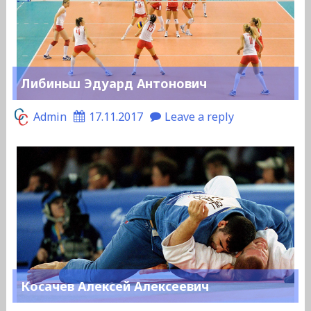
Либиньш Эдуард Антонович
Admin
17.11.2017
Leave a reply
Косачев Алексей Алексеевич