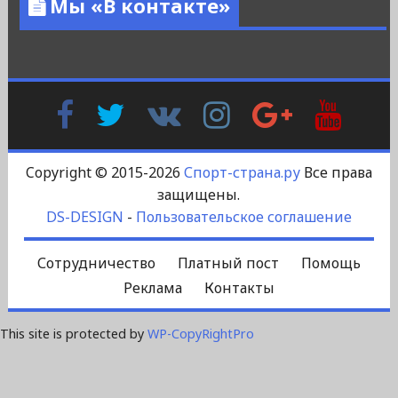
Мы «В контакте»
Facebook
Twitter
В
Instagram
Google
YouTu
Контакте
Plus
Copyright © 2015-2026
Спорт-страна.ру
Все права
защищены.
DS-DESIGN
-
Пользовательское соглашение
Сотрудничество
Платный пост
Помощь
Реклама
Контакты
This site is protected by
WP-CopyRightPro