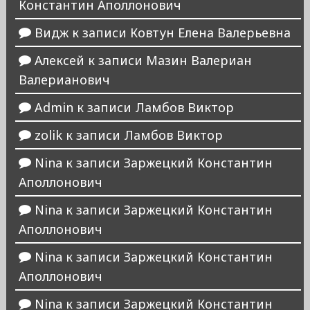
Константин Аполлонович
Видж
к записи
Ковтун Елена Валерьевна
Алексей
к записи
Мазин Валериан
Валерианович
Admin
к записи
Ламбов Виктор
zolik
к записи
Ламбов Виктор
Nina
к записи
Заржецкий Константин
Аполлонович
Nina
к записи
Заржецкий Константин
Аполлонович
Nina
к записи
Заржецкий Константин
Аполлонович
Nina
к записи
Заржецкий Константин