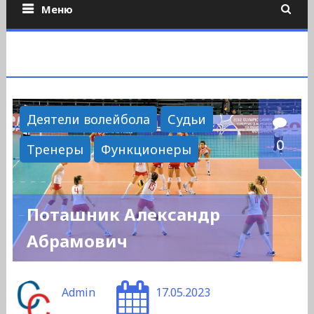
Меню
Деятели волейбола
Судьи
0
Тренеры
Функционеры
Поташник Александр
Абрамович
Admin
17.05.2023