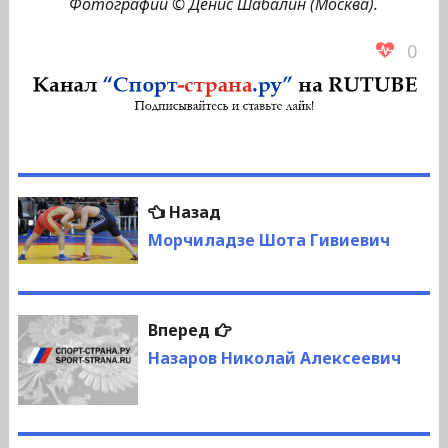
Фотографии © Денис Шабалин (Москва).
0
Навигация
Предыдущая
Назад
по
запись:
Морчиладзе Шота Гивиевич
записям
Следующая
Вперед
запись:
Назаров Николай Алексеевич