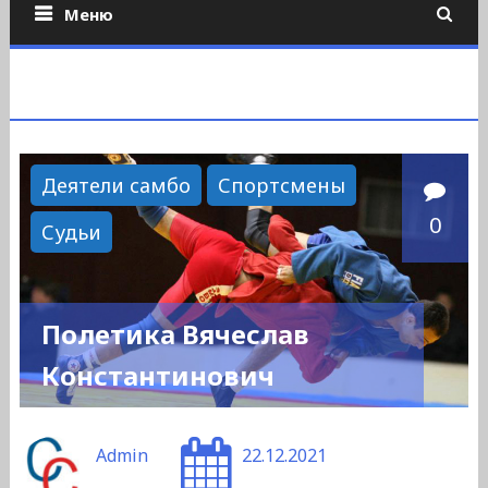
Меню
Деятели самбо
Спортсмены
0
Судьи
Полетика Вячеслав
Константинович
Admin
22.12.2021