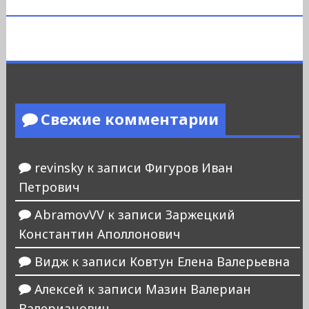
Свежие комментарии
revinsky
к записи
Фигуров Иван
Петрович
AbramovVV
к записи
Заржецкий
Константин Аполлонович
Видж
к записи
Ковтун Елена Валерьевна
Алексей
к записи
Мазин Валериан
Валерианович