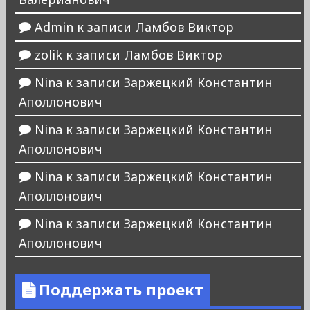
Admin
к записи
Ламбов Виктор
zolik
к записи
Ламбов Виктор
Nina
к записи
Заржецкий Константин
Аполлонович
Nina
к записи
Заржецкий Константин
Аполлонович
Nina
к записи
Заржецкий Константин
Аполлонович
Nina
к записи
Заржецкий Константин
Аполлонович
Поддержать проект