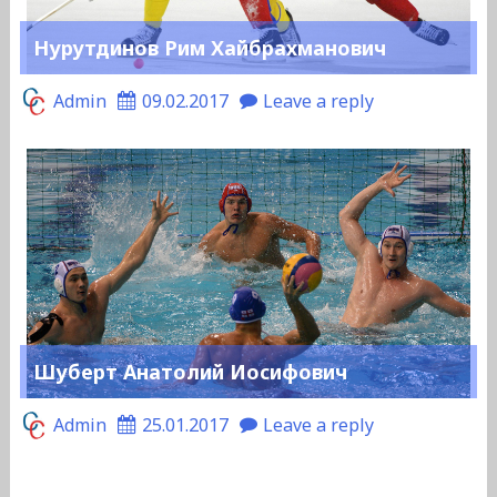
Нурутдинов Рим Хайбрахманович
Admin
09.02.2017
Leave a reply
Шуберт Анатолий Иосифович
Admin
25.01.2017
Leave a reply