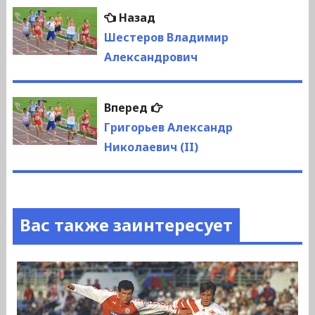
Навигация
Предыдущая
Назад
по
запись:
Шестеров Владимир
Александрович
записям
Следующая
Вперед
запись:
Григорьев Александр
Николаевич (II)
Вас также заинтересует