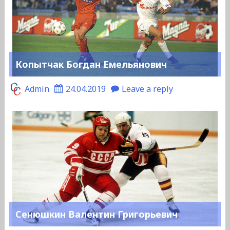
Копытчак Богдан Емельянович
Admin
24.04.2019
Leave a reply
Сенюшкин Валентин Григорьевич