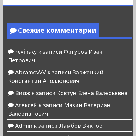
Свежие комментарии
revinsky
к записи
Фигуров Иван
Петрович
AbramovVV
к записи
Заржецкий
Константин Аполлонович
Видж
к записи
Ковтун Елена Валерьевна
Алексей
к записи
Мазин Валериан
Валерианович
Admin
к записи
Ламбов Виктор