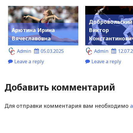
Добровольский
Арютина Ирина
Виктор
Вячеславовна
Константинови
Admin
05.03.2025
Admin
12.07.
Leave a reply
Leave a reply
Добавить комментарий
Для отправки комментария вам необходимо