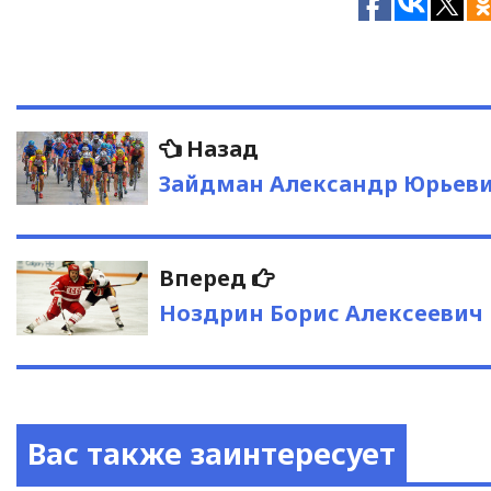
Навигация
Предыдущая
Назад
запись:
по
Зайдман Александр Юрьев
записям
Следующая
Вперед
запись:
Ноздрин Борис Алексеевич
Вас также заинтересует