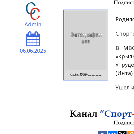
Родилс
Admin
Спортс
В МВО
06.06.2025
«Крыл
«Труде
(Инта)
03.06.1936-__.__.____
Ушел и