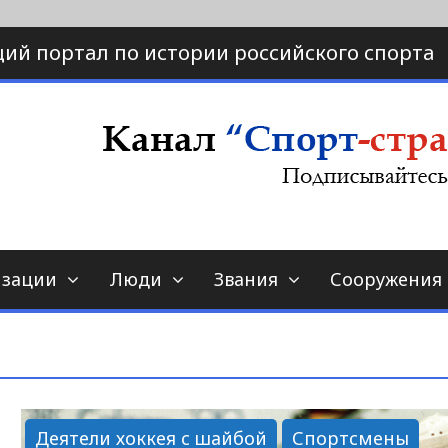
ий портал по истории российского спорта
ртал по истории спорта
порт-страна.ру
изации
Люди
Звания
Сооружения
Деятели хоккея с шайбой
Спортсмены