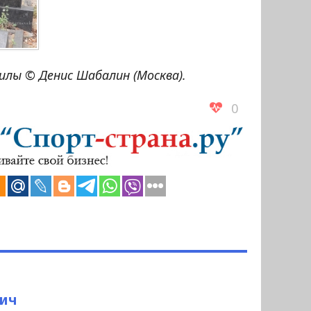
лы © Денис Шабалин (Москва).
0
вич