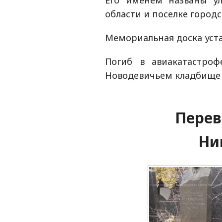
Его именем названы у
области и поселке город
Мемориальная доска уста
Погиб в авиакатастроф
Новодевичьем кладбище 
Перев
Ни