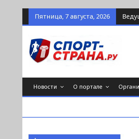
Наверх
Пятница, 7 августа, 2026
Веду
по
С
Новости
О портале
Орган