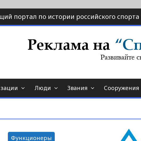
щий портал по истории российского спорта
ртал по истории спорта
порт-страна.ру
изации
Люди
Звания
Сооружения
Функционеры