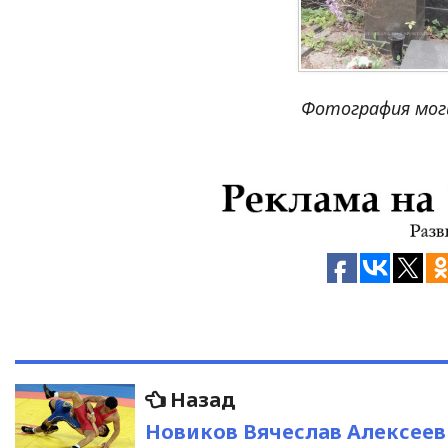
Фотография моги
Навигация
Предыдущая
Назад
запись:
по
Новиков Вячеслав Алексее