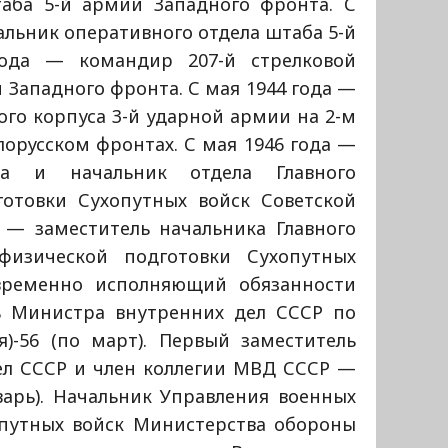
таба 5-й армии Западного фронта. С
альник оперативного отдела штаба 5-й
ода — командир 207-й стрелковой
й Западного фронта. С мая 1944 года —
ого корпуса 3-й ударной армии на 2-м
орусском фронтах. С мая 1946 года —
ика и начальник отдела Главного
готовки Сухопутных войск Советской
 — заместитель начальника Главного
физической подготовки Сухопутных
временно исполняющий обязанности
ль Министра внутренних дел СССР по
)-56 (по март). Первый заместитель
ел СССР и член коллегии МВД СССР —
нварь). Начальник Управления военных
опутных войск Министерства обороны