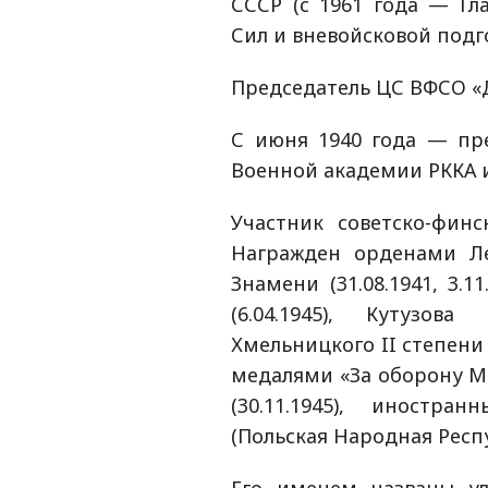
СССР (с 1961 года — Гл
Сил и вневойсковой подго
Председатель ЦС ВФСО «
С июня 1940 года — пр
Военной академии РККА и
Участник советско-фин
Награжден орденами Лени
Знамени (31.08.1941, 3.11
(6.04.1945), Кутузова
Хмельницкого II степени (
медалями «За оборону Мос
(30.11.1945), иностр
(Польская Народная Респу