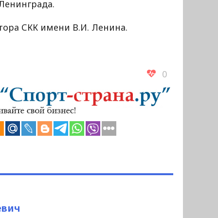
Ленинграда.
ора СКК имени В.И. Ленина.
0
евич