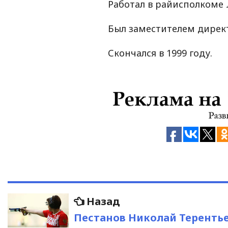
Работал в райисполкоме 
Был заместителем директ
Скончался в 1999 году.
Навигация
Предыдущая
Назад
запись:
по
Пестанов Николай Теренть