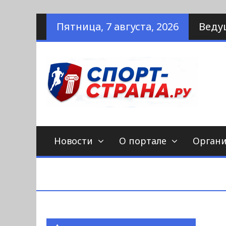
Наверх
Пятница, 7 августа, 2026
Веду
по
С
Новости
О портале
Орган