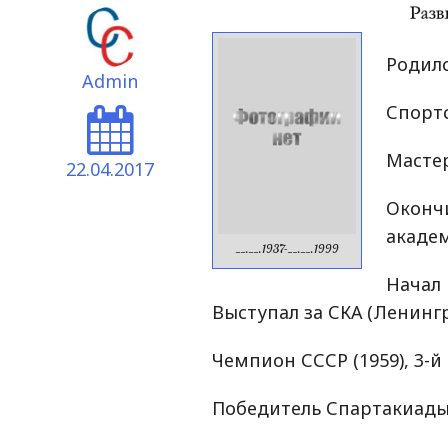
Родилс
Admin
Спортс
Мастер
22.04.2017
Оконч
академ
__.__.1937-__.__.1999
Начал
Выступал за СКА (Ленингр
Чемпион СССР (1959), 3-й
Победитель Спартакиады 