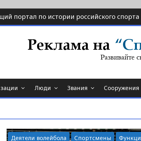
щий портал по истории российского спорта
ртал по истории спорта
порт-страна.ру
изации
Люди
Звания
Сооружения
Деятели волейбола
Спортсмены
Функц