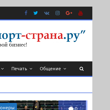
Facebook
Twitter
В
Instagram
Google
YouTube
Контакте
Plus
Печать
Общение
ионеры
0