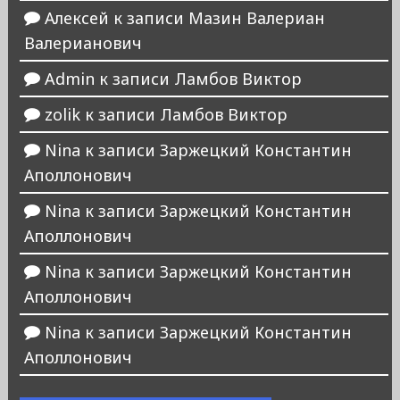
Алексей
к записи
Мазин Валериан
Валерианович
Admin
к записи
Ламбов Виктор
zolik
к записи
Ламбов Виктор
Nina
к записи
Заржецкий Константин
Аполлонович
Nina
к записи
Заржецкий Константин
Аполлонович
Nina
к записи
Заржецкий Константин
Аполлонович
Nina
к записи
Заржецкий Константин
Аполлонович