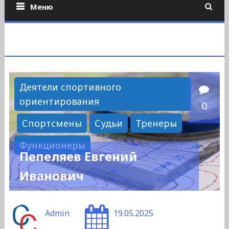
Меню
Деятели спортивного
ориентирования
0
Спортсмены
Судьи
Тренеры
Функционеры
Пепеляев Евгений
Иванович
Admin
19.05.2025