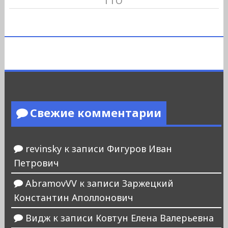
ГТО
Свежие комментарии
revinsky
к записи
Фигуров Иван
Петрович
AbramovVV
к записи
Заржецкий
Константин Аполлонович
Видж
к записи
Ковтун Елена Валерьевна