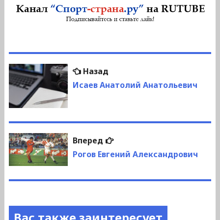
Навигация
Предыдущая
Назад
по
запись:
Исаев Анатолий Анатольевич
записям
Следующая
Вперед
запись:
Рогов Евгений Александрович
Вас также заинтересует