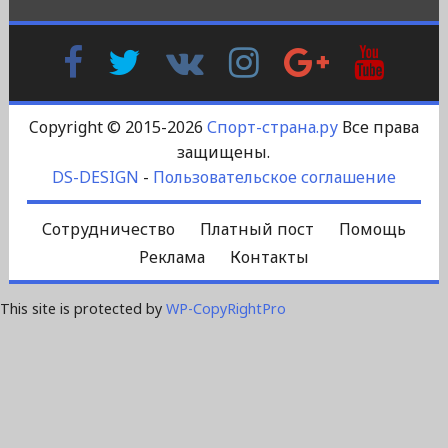
Facebook
Twitter
В
Instagram
Google
YouTu
Контакте
Plus
Copyright © 2015-2026
Спорт-страна.ру
Все права
защищены.
DS-DESIGN
-
Пользовательское соглашение
Сотрудничество
Платный пост
Помощь
Реклама
Контакты
This site is protected by
WP-CopyRightPro