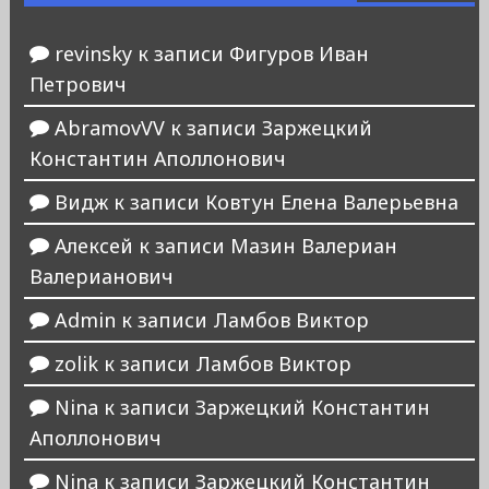
revinsky
к записи
Фигуров Иван
Петрович
AbramovVV
к записи
Заржецкий
Константин Аполлонович
Видж
к записи
Ковтун Елена Валерьевна
Алексей
к записи
Мазин Валериан
Валерианович
Admin
к записи
Ламбов Виктор
zolik
к записи
Ламбов Виктор
Nina
к записи
Заржецкий Константин
Аполлонович
Nina
к записи
Заржецкий Константин