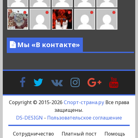
Мы «В контакте»
Facebook
Twitter
В
Instagram
Google
YouTu
Контакте
Plus
Copyright © 2015-2026
Спорт-страна.ру
Все права
защищены.
DS-DESIGN
-
Пользовательское соглашение
Сотрудничество
Платный пост
Помощь