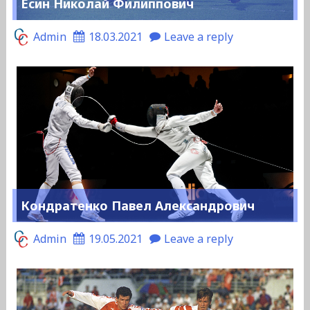
Есин Николай Филиппович
Admin
18.03.2021
Leave a reply
Кондратенко Павел Александрович
Admin
19.05.2021
Leave a reply