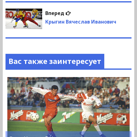
Следующая
Вперед
запись:
Крыгин Вячеслав Иванович
Вас также заинтересует