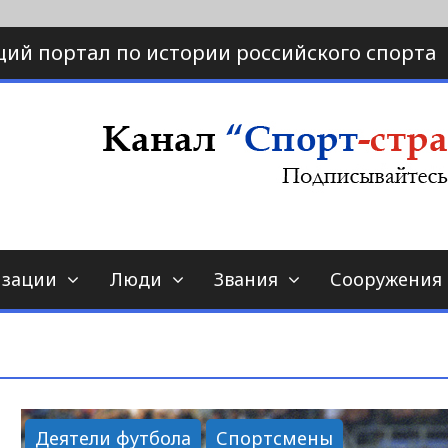
ий портал по истории российского спорта
ртал по истории спорта
порт-страна.ру
изации
Люди
Звания
Сооружения
Деятели футбола
Спортсмены