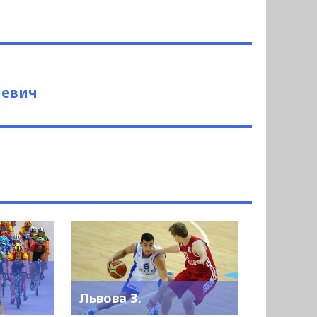
иевич
Львова З.