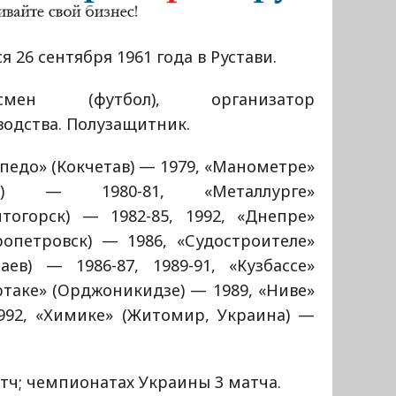
я 26 сентября 1961 года в Рустави.
тсмен (футбол), организатор
одства. Полузащитник.
педо» (Кокчетав) — 1979, «Манометре»
ск) — 1980-81, «Металлурге»
итогорск) — 1982-85, 1992, «Днепре»
ропетровск) — 1986, «Судостроителе»
аев) — 1986-87, 1989-91, «Кузбассе»
ртаке» (Орджоникидзе) — 1989, «Ниве»
992, «Химике» (Житомир, Украина) —
тч; чемпионатах Украины 3 матча.