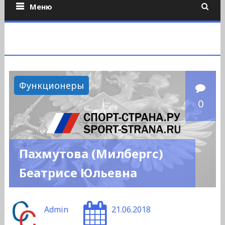
Меню
Функционеры
0
Пахмутова (Милбергс)
Беатрисе Юльевна
Admin
21.06.2018