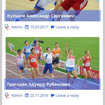
Кульков Александр Сергеевич
Admin
15.03.2017
Leave a reply
Григорян Эдуард Рубенович
Admin
25.11.2016
Leave a reply