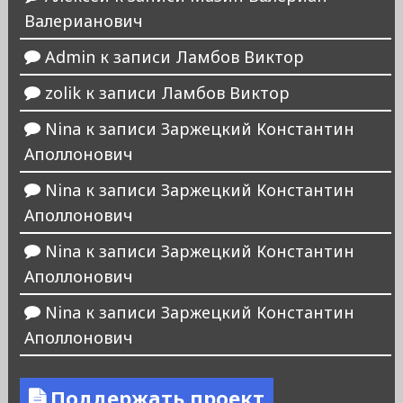
Валерианович
Admin
к записи
Ламбов Виктор
zolik
к записи
Ламбов Виктор
Nina
к записи
Заржецкий Константин
Аполлонович
Nina
к записи
Заржецкий Константин
Аполлонович
Nina
к записи
Заржецкий Константин
Аполлонович
Nina
к записи
Заржецкий Константин
Аполлонович
Поддержать проект