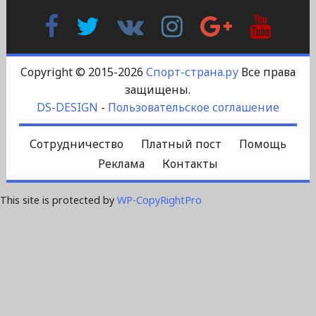
Facebook
Twitter
В
Instagram
Google
YouTu
Контакте
Plus
Copyright © 2015-2026
Спорт-страна.ру
Все права
защищены.
DS-DESIGN
-
Пользовательское соглашение
Сотрудничество
Платный пост
Помощь
Реклама
Контакты
This site is protected by
WP-CopyRightPro