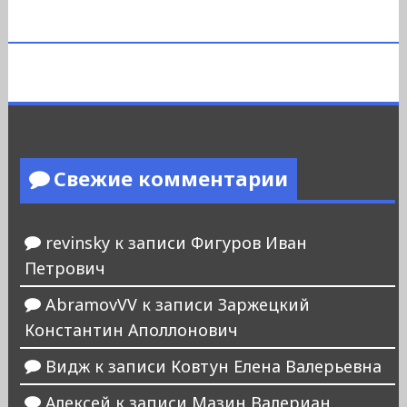
Свежие комментарии
revinsky
к записи
Фигуров Иван
Петрович
AbramovVV
к записи
Заржецкий
Константин Аполлонович
Видж
к записи
Ковтун Елена Валерьевна
Алексей
к записи
Мазин Валериан