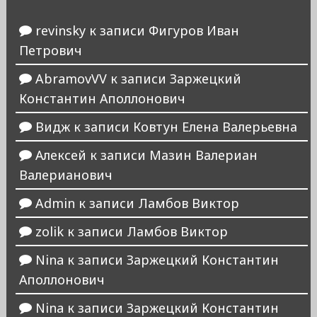
revinsky
к записи
Фигуров Иван
Петрович
AbramovVV
к записи
Заржецкий
Константин Аполлонович
Видж
к записи
Ковтун Елена Валерьевна
Алексей
к записи
Мазин Валериан
Валерианович
Admin
к записи
Ламбов Виктор
zolik
к записи
Ламбов Виктор
Nina
к записи
Заржецкий Константин
Аполлонович
Nina
к записи
Заржецкий Константин