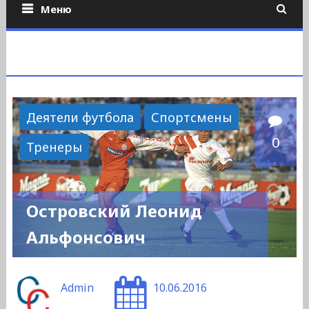
Меню
Деятели футбола
Спортсмены
0
Тренеры
Островский Леонид
Альфонсович
Admin
10.06.2016