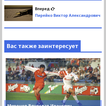
Следующая
Вперед
запись:
Пирейко Виктор Александрович
Вас также заинтересует
Миронов Вячеслав Иванович