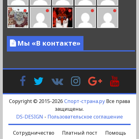
Мы «В контакте»
Facebook
Twitter
В
Instagram
Google
YouTu
Контакте
Plus
Copyright © 2015-2026
Спорт-страна.ру
Все права
защищены.
DS-DESIGN
-
Пользовательское соглашение
Сотрудничество
Платный пост
Помощь