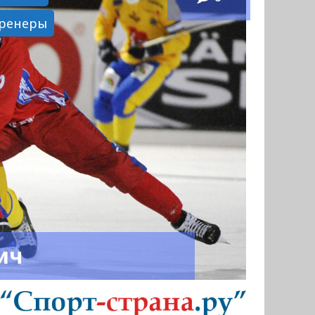
ренеры
ич