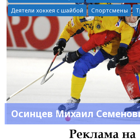
Деятели хоккея с шайбой
Спортсмены
Т
Осинцев Михаил Семенов