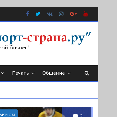
Facebook
Twitter
В
Instagram
Google
YouTube
Контакте
Plus
Печать
Общение
 мячом
0