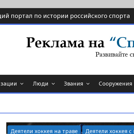
ий портал по истории российского спорта
ртал по истории спорта
порт-страна.ру
изации
Люди
Звания
Сооружения
Деятели хоккея на траве
Деятели хоккея с