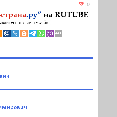
0
евич
димирович