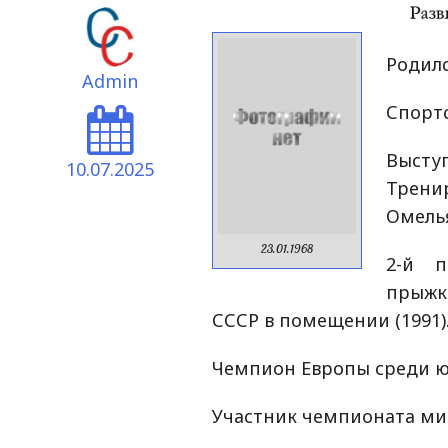
Родилс
Admin
Спортс
Высту
10.07.2025
Трен
Омелья
23.01.1968
2-й п
прыжк
СССР в помещении (1991)
Чемпион Европы среди юн
Участник чемпионата мир