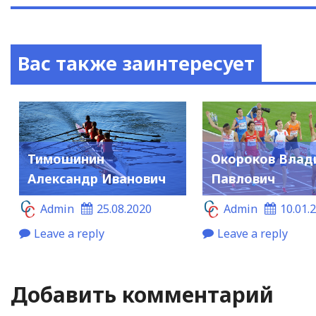
Вас также заинтересует
Тимошинин
Окороков Влад
Александр Иванович
Павлович
Admin
25.08.2020
Admin
10.01.
Leave a reply
Leave a reply
Добавить комментарий