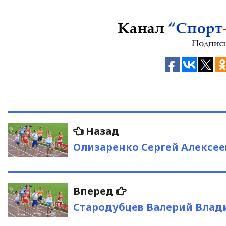
Навигация
Предыдущая
Назад
запись:
по
Олизаренко Сергей Алексе
записям
Следующая
Вперед
запись:
Стародубцев Валерий Вла