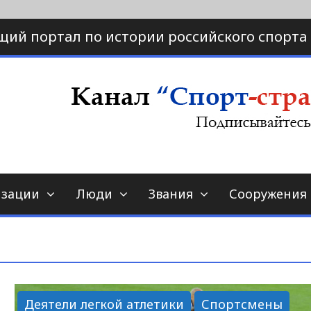
щий портал по истории российского спорта
ртал по истории спорта
порт-страна.ру
изации
Люди
Звания
Сооружения
Деятели легкой атлетики
Спортсмены