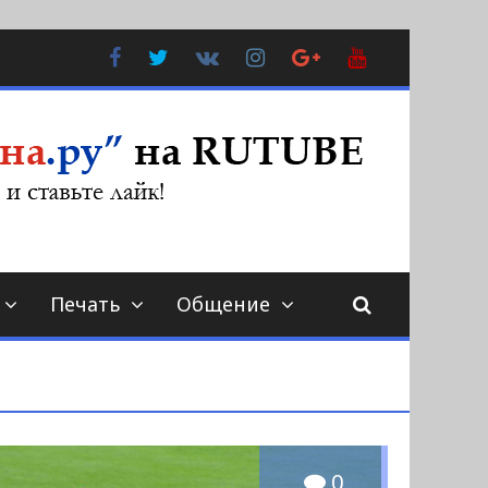
Facebook
Twitter
В
Instagram
Google
YouTube
Контакте
Plus
Печать
Общение
0