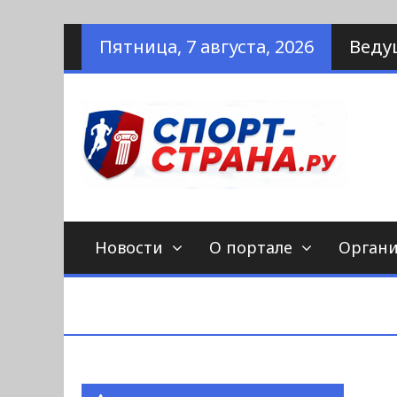
Наверх
Пятница, 7 августа, 2026
Веду
по
С
Новости
О портале
Орган