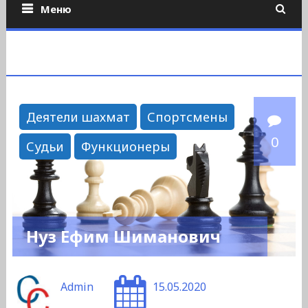
Меню
Деятели шахмат
Спортсмены
0
Судьи
Функционеры
Нуз Ефим Шиманович
Admin
15.05.2020