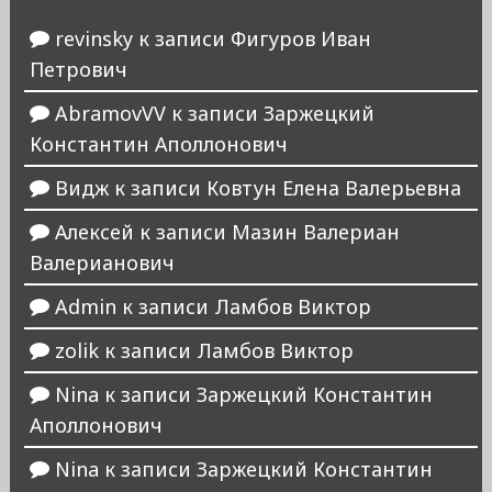
revinsky
к записи
Фигуров Иван
Петрович
AbramovVV
к записи
Заржецкий
Константин Аполлонович
Видж
к записи
Ковтун Елена Валерьевна
Алексей
к записи
Мазин Валериан
Валерианович
Admin
к записи
Ламбов Виктор
zolik
к записи
Ламбов Виктор
Nina
к записи
Заржецкий Константин
Аполлонович
Nina
к записи
Заржецкий Константин