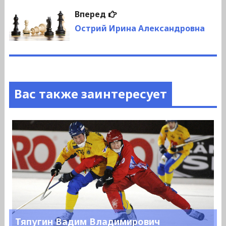
Следующая
Вперед
запись:
Острий Ирина Александровна
Вас также заинтересует
Тяпугин Вадим Владимирович