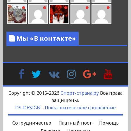
Мы «В контакте»
Facebook
Twitter
В
Instagram
Google
YouTu
Контакте
Plus
Copyright © 2015-2026
Спорт-страна.ру
Все права
защищены.
DS-DESIGN
-
Пользовательское соглашение
Сотрудничество
Платный пост
Помощь
Реклама
Контакты