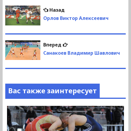
Навигация
Предыдущая
Назад
по
запись:
Орлов Виктор Алексеевич
записям
Следующая
Вперед
запись:
Санакоев Владимир Шавлович
Вас также заинтересует