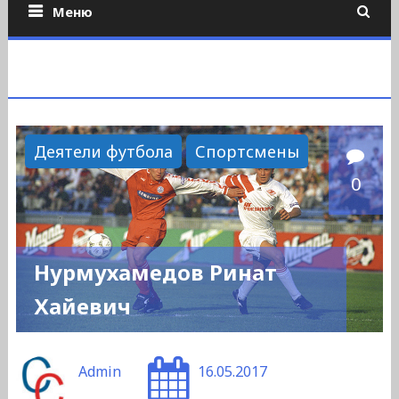
Меню
Деятели футбола
Спортсмены
0
Нурмухамедов Ринат
Хайевич
Admin
16.05.2017