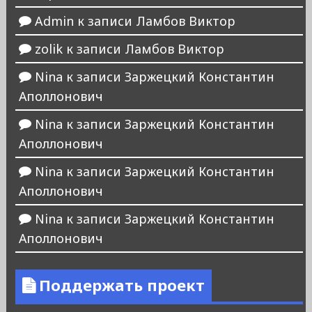
Admin
к записи
Ламбов Виктор
zolik
к записи
Ламбов Виктор
Nina
к записи
Заржецкий Константин
Аполлонович
Nina
к записи
Заржецкий Константин
Аполлонович
Nina
к записи
Заржецкий Константин
Аполлонович
Nina
к записи
Заржецкий Константин
Аполлонович
Поддержать проект