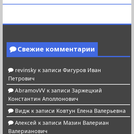
Свежие комментарии
revinsky
к записи
Фигуров Иван
Петрович
AbramovVV
к записи
Заржецкий
Константин Аполлонович
Видж
к записи
Ковтун Елена Валерьевна
Алексей
к записи
Мазин Валериан
Валерианович