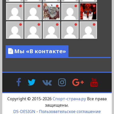
Мы «В контакте»
Facebook
Twitter
В
Instagram
Google
YouTu
Контакте
Plus
Copyright © 2015-2026
Спорт-страна.ру
Все права
защищены.
DS-DESIGN
-
Пользовательское соглашение