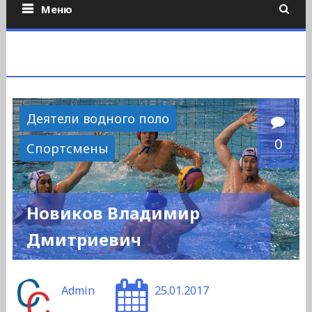
Меню
Деятели водного поло
0
Спортсмены
Новиков Владимир
Дмитриевич
Admin
25.01.2017