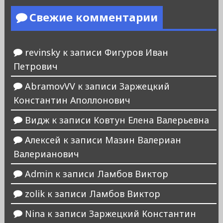
Свежие комментарии
revinsky
к записи
Фигуров Иван
Петрович
AbramovVV
к записи
Заржецкий
Константин Аполлонович
Видж
к записи
Ковтун Елена Валерьевна
Алексей
к записи
Мазин Валериан
Валерианович
Admin
к записи
Ламбов Виктор
zolik
к записи
Ламбов Виктор
Nina
к записи
Заржецкий Константин