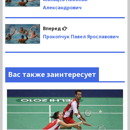
по
Александрович
записям
Следующая
Вперед
запись:
Прокопчук Павел Ярославович
Вас также заинтересует