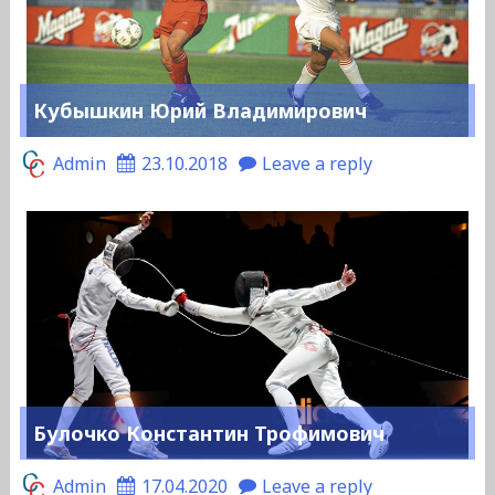
Кубышкин Юрий Владимирович
Admin
23.10.2018
Leave a reply
Булочко Константин Трофимович
Admin
17.04.2020
Leave a reply