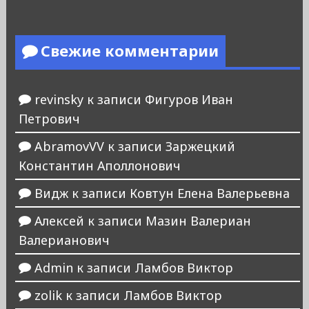
Свежие комментарии
revinsky
к записи
Фигуров Иван
Петрович
AbramovVV
к записи
Заржецкий
Константин Аполлонович
Видж
к записи
Ковтун Елена Валерьевна
Алексей
к записи
Мазин Валериан
Валерианович
Admin
к записи
Ламбов Виктор
zolik
к записи
Ламбов Виктор