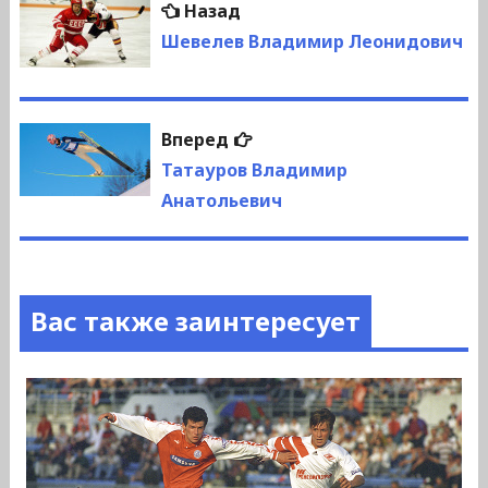
Предыдущая
Назад
по
запись:
Шевелев Владимир Леонидович
записям
Следующая
Вперед
запись:
Татауров Владимир
Анатольевич
Вас также заинтересует