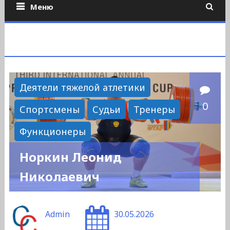
Меню
Деятели тяжелой атлетики
0
Спортсмены
Судьи
Тренеры
Функционеры
Норкин Леонид
Николаевич
Admin
30.05.2026