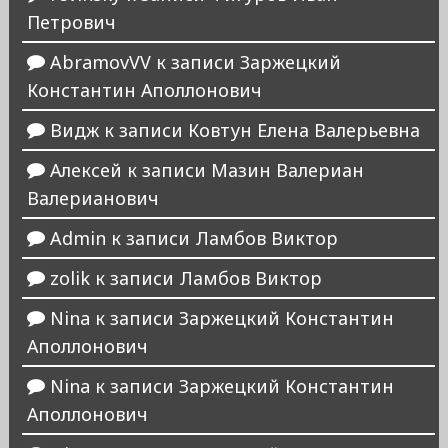
Петрович
AbramovVV
к записи
Заржецкий
Константин Аполлонович
Видж
к записи
Ковтун Елена Валерьевна
Алексей
к записи
Мазин Валериан
Валерианович
Admin
к записи
Ламбов Виктор
zolik
к записи
Ламбов Виктор
Nina
к записи
Заржецкий Константин
Аполлонович
Nina
к записи
Заржецкий Константин
Аполлонович