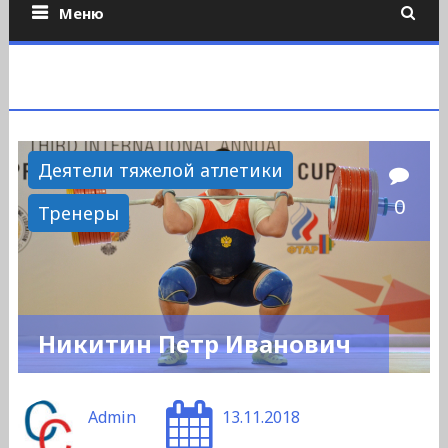
Меню
Деятели тяжелой атлетики
0
Тренеры
Никитин Петр Иванович
Admin
13.11.2018