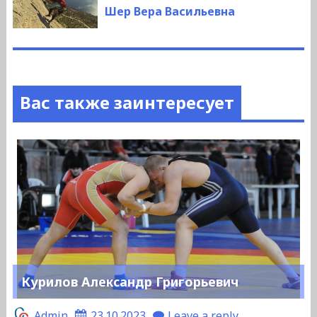
запись:
Шер Вера Васильевна
Вас также заинтересует
Курилов Александр Григорьевич
Admin
23.10.2023
Leave a reply