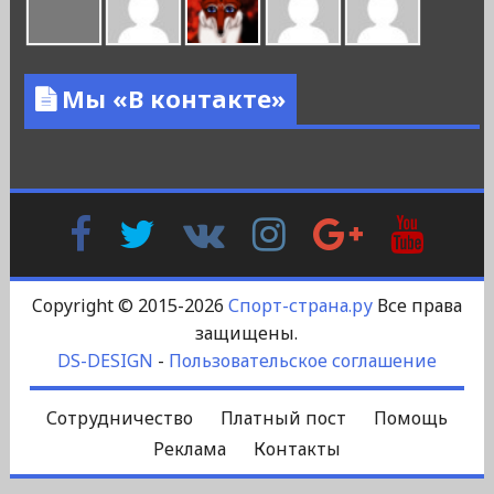
Мы «В контакте»
Facebook
Twitter
В
Instagram
Google
YouTu
Контакте
Plus
Copyright © 2015-2026
Спорт-страна.ру
Все права
защищены.
DS-DESIGN
-
Пользовательское соглашение
Сотрудничество
Платный пост
Помощь
Реклама
Контакты