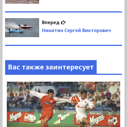
записям
Следующая
Вперед
запись:
Никитин Сергей Викторович
Вас также заинтересует