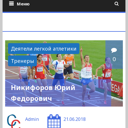
Меню
Деятели легкой атлетики
0
Тренеры
Никифоров Юрий
Федорович
Admin
21.06.2018