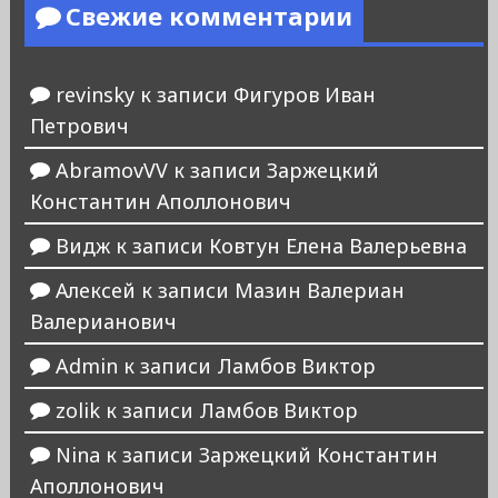
Свежие комментарии
revinsky
к записи
Фигуров Иван
Петрович
AbramovVV
к записи
Заржецкий
Константин Аполлонович
Видж
к записи
Ковтун Елена Валерьевна
Алексей
к записи
Мазин Валериан
Валерианович
Admin
к записи
Ламбов Виктор
zolik
к записи
Ламбов Виктор
Nina
к записи
Заржецкий Константин
Аполлонович