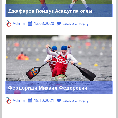
Джафаров Гюндуз Асадулла оглы
Admin
13.03.2020
Leave a reply
Феодориди Михаил Федорович
Admin
15.10.2021
Leave a reply