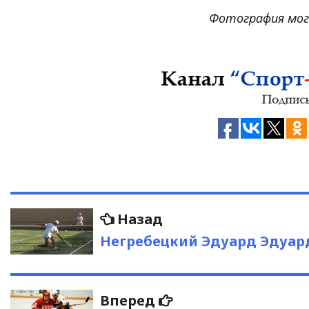
Фотография моги
Навигация
Предыдущая
Назад
запись:
по
Негребецкий Эдуард Эдуар
записям
Следующая
Вперед