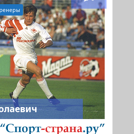
ренеры
олаевич