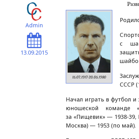
Родилс
Admin
Спортс
с шай
защит
13.09.2015
шайбой
Зас
15.07.1917-20.05.1980
СССР (
Начал играть в футбол и 
юношеской команде «
за «Пищевик» — 1938-39, 
Москва) — 1953 (по май).