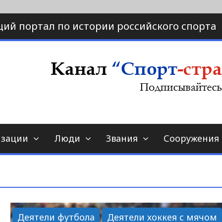
ий портал по истории российского спорта
ртал по истории спорта
порт-страна.ру
изации
Люди
Звания
Сооружения
Деятели футбола
Деятели хоккея с мячом