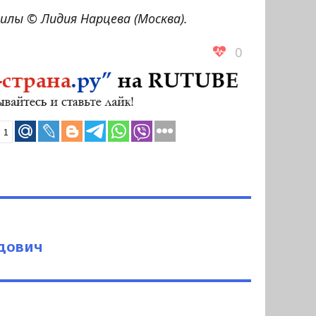
лы © Лидия Нарцева (Москва).
0
1
дович