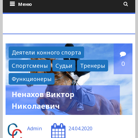
Меню
Деятели конного спорта
0
Спортсмены
Судьи
Тренеры
Функционеры
Ненахов Виктор
Николаевич
Admin
24.04.2020