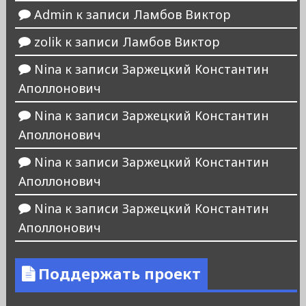
Admin
к записи
Ламбов Виктор
zolik
к записи
Ламбов Виктор
Nina
к записи
Заржецкий Константин
Аполлонович
Nina
к записи
Заржецкий Константин
Аполлонович
Nina
к записи
Заржецкий Константин
Аполлонович
Nina
к записи
Заржецкий Константин
Аполлонович
Поддержать проект