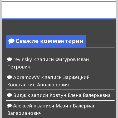
Свежие комментарии
revinsky
к записи
Фигуров Иван
Петрович
AbramovVV
к записи
Заржецкий
Константин Аполлонович
Видж
к записи
Ковтун Елена Валерьевна
Алексей
к записи
Мазин Валериан
Валерианович