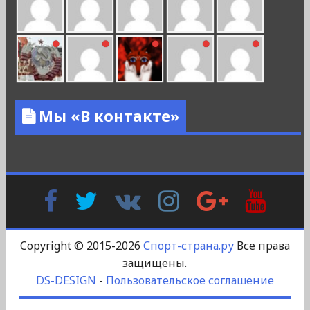
Мы «В контакте»
Facebook
Twitter
В
Instagram
Google
YouTu
Контакте
Plus
Copyright © 2015-2026
Спорт-страна.ру
Все права
защищены.
DS-DESIGN
-
Пользовательское соглашение