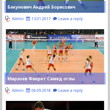
Бакунович Андрей Борисович
Admin
13.01.2017
Leave a reply
Мирзоев Фикрет Самед оглы
Admin
06.09.2018
Leave a reply