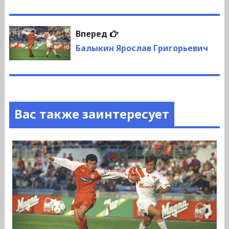
записям
Следующая
Вперед
запись:
Балыкин Ярослав Григорьевич
Вас также заинтересует