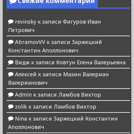
Свежие комментарии
revinsky
к записи
Фигуров Иван
Петрович
AbramovVV
к записи
Заржецкий
Константин Аполлонович
Видж
к записи
Ковтун Елена Валерьевна
Алексей
к записи
Мазин Валериан
Валерианович
Admin
к записи
Ламбов Виктор
zolik
к записи
Ламбов Виктор
Nina
к записи
Заржецкий Константин
Аполлонович