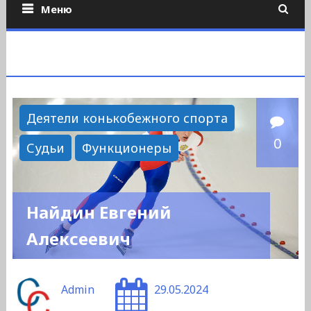
Меню
Деятели конькобежного спорта
0
Судьи
Функционеры
Найдин Евгений
Алексеевич
Admin
29.05.2024