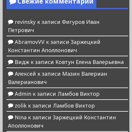
Свежие комментарии
revinsky
к записи
Фигуров Иван
Петрович
AbramovVV
к записи
Заржецкий
Константин Аполлонович
Видж
к записи
Ковтун Елена Валерьевна
Алексей
к записи
Мазин Валериан
Валерианович
Admin
к записи
Ламбов Виктор
zolik
к записи
Ламбов Виктор
Nina
к записи
Заржецкий Константин
Аполлонович