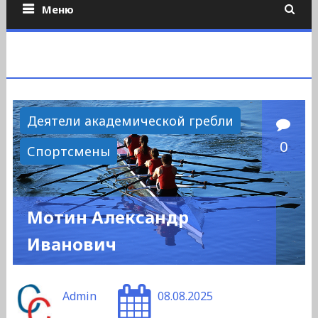
Меню
Деятели академической гребли
0
Спортсмены
Мотин Александр
Иванович
Admin
08.08.2025