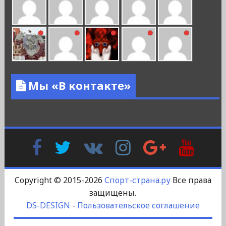
Мы «В контакте»
Facebook
Twitter
В
Instagram
Google
YouTu
Контакте
Plus
Copyright © 2015-2026
Спорт-страна.ру
Все права
защищены.
DS-DESIGN
-
Пользовательское соглашение