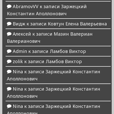
AbramovVV
к записи
Заржецкий
Константин Аполлонович
Видж
к записи
Ковтун Елена Валерьевна
Алексей
к записи
Мазин Валериан
Валерианович
Admin
к записи
Ламбов Виктор
zolik
к записи
Ламбов Виктор
Nina
к записи
Заржецкий Константин
Аполлонович
Nina
к записи
Заржецкий Константин
Аполлонович
Nina
к записи
Заржецкий Константин
Аполлонович