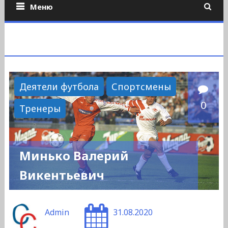
Меню
Деятели футбола
Спортсмены
0
Тренеры
Минько Валерий
Викентьевич
Admin
31.08.2020