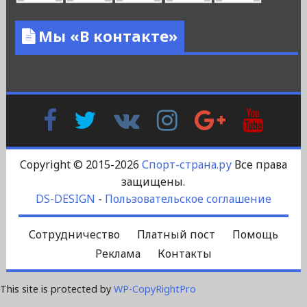
Мы «В контакте»
Facebook
Twitter
В
Instagram
Google
YouTu
Контакте
Plus
Copyright © 2015-2026
Спорт-страна.ру
Все права
защищены.
DS-DESIGN
-
Пользовательское соглашение
Сотрудничество
Платный пост
Помощь
Реклама
Контакты
This site is protected by
WP-CopyRightPro