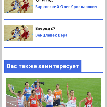
Назад
по
запись:
Барковский Олег Ярославович
записям
Следующая
Вперед
запись:
Венцлавек Вера
Вас также заинтересует