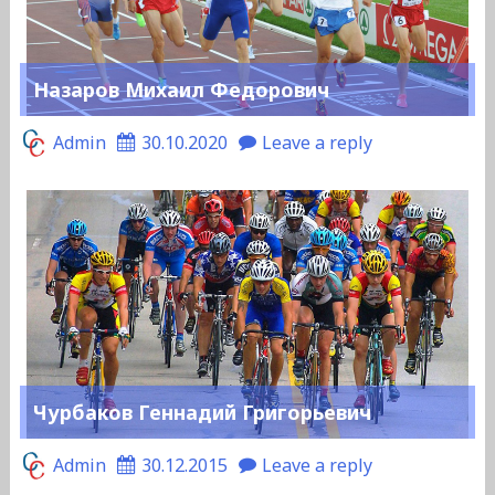
Назаров Михаил Федорович
Admin
30.10.2020
Leave a reply
Чурбаков Геннадий Григорьевич
Admin
30.12.2015
Leave a reply