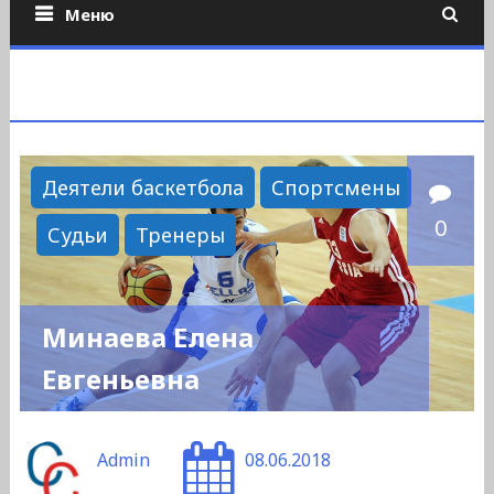
Меню
Деятели баскетбола
Спортсмены
0
Судьи
Тренеры
Минаева Елена
Евгеньевна
Admin
08.06.2018