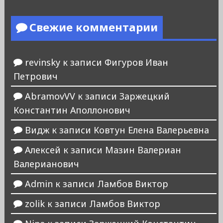
Свежие комментарии
revinsky
к записи
Фигуров Иван
Петрович
AbramovVV
к записи
Заржецкий
Константин Аполлонович
Видж
к записи
Ковтун Елена Валерьевна
Алексей
к записи
Мазин Валериан
Валерианович
Admin
к записи
Ламбов Виктор
zolik
к записи
Ламбов Виктор