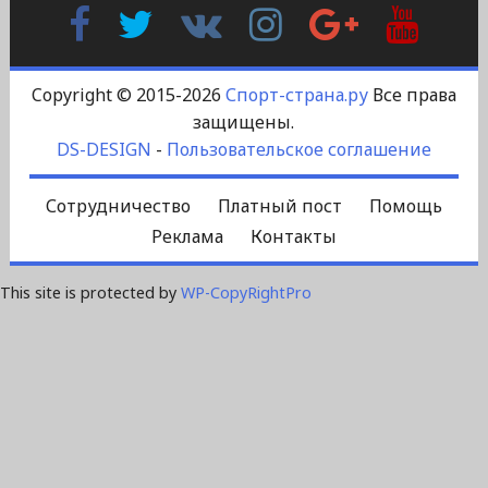
Facebook
Twitter
В
Instagram
Google
YouTu
Контакте
Plus
Copyright © 2015-2026
Спорт-страна.ру
Все права
защищены.
DS-DESIGN
-
Пользовательское соглашение
Сотрудничество
Платный пост
Помощь
Реклама
Контакты
This site is protected by
WP-CopyRightPro