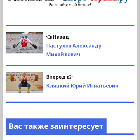
Навигация
Предыдущая
Назад
по
запись:
Пастухов Александр
Михайлович
записям
Следующая
Вперед
запись:
Кляцкий Юрий Игнатьевич
Вас также заинтересует