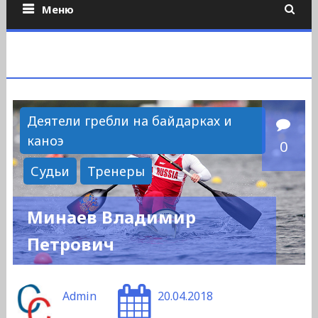
Меню
Деятели гребли на байдарках и
каноэ
0
Судьи
Тренеры
Минаев Владимир
Петрович
Admin
20.04.2018