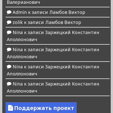
Валерианович
Admin
к записи
Ламбов Виктор
zolik
к записи
Ламбов Виктор
Nina
к записи
Заржецкий Константин
Аполлонович
Nina
к записи
Заржецкий Константин
Аполлонович
Nina
к записи
Заржецкий Константин
Аполлонович
Nina
к записи
Заржецкий Константин
Аполлонович
Поддержать проект