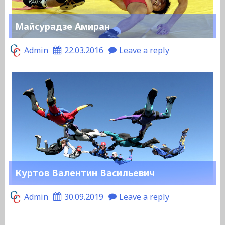
Майсурадзе Амиран
Admin
22.03.2016
Leave a reply
Куртов Валентин Васильевич
Admin
30.09.2019
Leave a reply