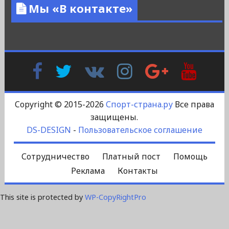
Мы «В контакте»
Facebook
Twitter
В
Instagram
Google
YouTu
Контакте
Plus
Copyright © 2015-2026
Спорт-страна.ру
Все права
защищены.
DS-DESIGN
-
Пользовательское соглашение
Сотрудничество
Платный пост
Помощь
Реклама
Контакты
This site is protected by
WP-CopyRightPro