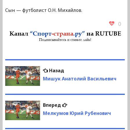
Сын — футболист О.Н. Михайлов.
0
Навигация
Предыдущая
Назад
по
запись:
Мишук Анатолий Васильевич
записям
Следующая
Вперед
запись:
Мелкумов Юрий Рубенович