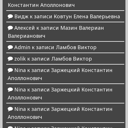
Константин Аполлонович
Видж
к записи
Ковтун Елена Валерьевна
Алексей
к записи
Мазин Валериан
Валерианович
Admin
к записи
Ламбов Виктор
zolik
к записи
Ламбов Виктор
Nina
к записи
Заржецкий Константин
Аполлонович
Nina
к записи
Заржецкий Константин
Аполлонович
Nina
к записи
Заржецкий Константин
Аполлонович