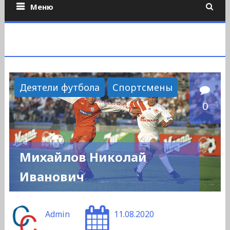
Меню
Деятели футбола
Спортсмены
0
Михайлов Николай
Иванович
Admin
11.08.2020