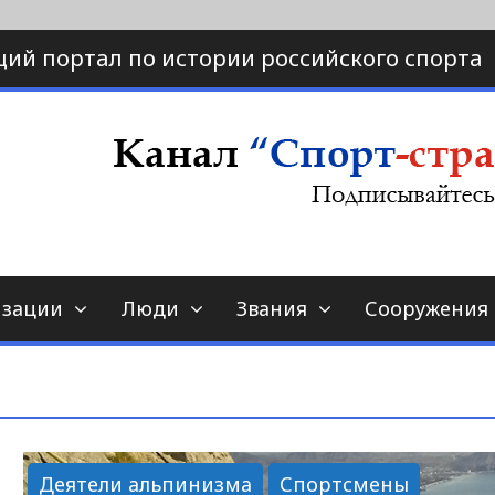
ий портал по истории российского спорта
ртал по истории спорта
порт-страна.ру
изации
Люди
Звания
Сооружения
Деятели альпинизма
Спортсмены