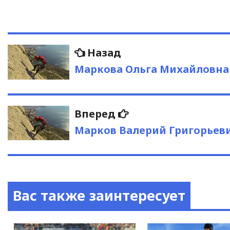
Навигация
Предыдущая
Назад
запись:
по
Маркова Ольга Михайловна
записям
Следующая
Вперед
запись:
Марков Валерий Григорьев
Вас также заинтересует