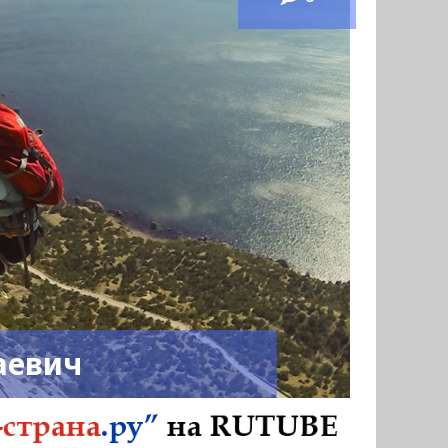
аевич