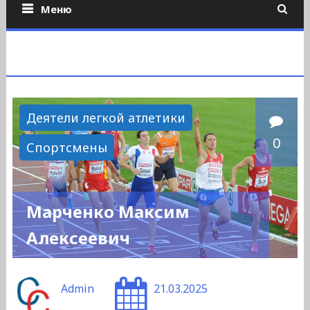
Меню
Деятели легкой атлетики
0
Спортсмены
Марченко Максим
Алексеевич
Admin
21.03.2025