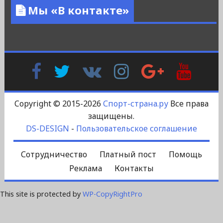
Мы «В контакте»
Facebook
Twitter
В
Instagram
Google
YouTu
Контакте
Plus
Copyright © 2015-2026
Спорт-страна.ру
Все права
защищены.
DS-DESIGN
-
Пользовательское соглашение
Сотрудничество
Платный пост
Помощь
Реклама
Контакты
This site is protected by
WP-CopyRightPro