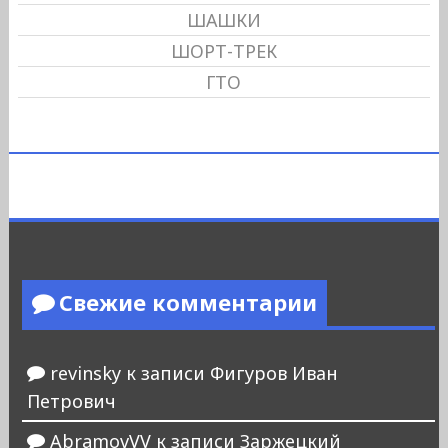
ШАШКИ
ШОРТ-ТРЕК
ГТО
Свежие комментарии
revinsky
к записи
Фигуров Иван
Петрович
AbramovVV
к записи
Заржецкий