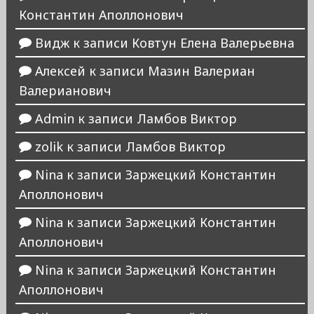
Константин Аполлонович
Видж
к записи
Ковтун Елена Валерьевна
Алексей
к записи
Мазин Валериан
Валерианович
Admin
к записи
Ламбов Виктор
zolik
к записи
Ламбов Виктор
Nina
к записи
Заржецкий Константин
Аполлонович
Nina
к записи
Заржецкий Константин
Аполлонович
Nina
к записи
Заржецкий Константин
Аполлонович