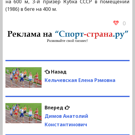
на 600 м, 3-й призер Кубка СССР в помещении
(1986) в беге на 400 м.
0
Навигация
Предыдущая
Назад
по
запись:
Кельчевская Елена Рэмовна
записям
Следующая
Вперед
запись:
Димов Анатолий
Константинович