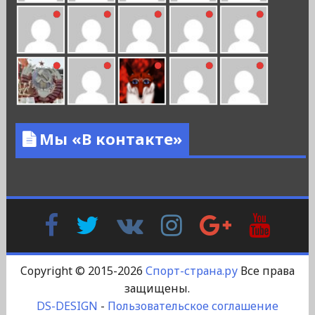
Мы «В контакте»
Facebook
Twitter
В
Instagram
Google
YouTu
Контакте
Plus
Copyright © 2015-2026
Спорт-страна.ру
Все права
защищены.
DS-DESIGN
-
Пользовательское соглашение