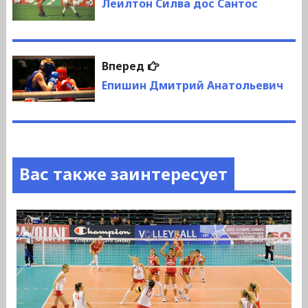
по
запись:
Леилтон Силва дос Сантос
записям
Следующая
Вперед
запись:
Епишин Дмитрий Анатольевич
Вас также заинтересует