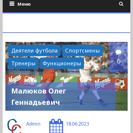
Меню
Деятели футбола
Спортсмены
0
Тренеры
Функционеры
Малюков Олег
Геннадьевич
Admin
18.06.2023