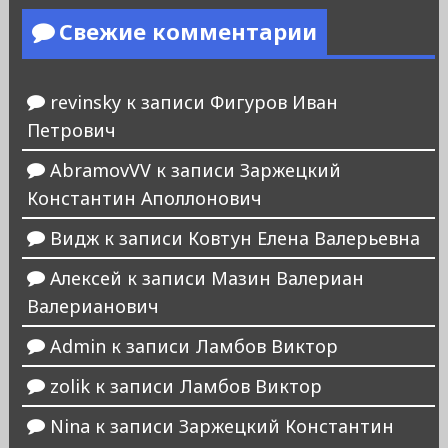
Свежие комментарии
revinsky
к записи
Фигуров Иван
Петрович
AbramovVV
к записи
Заржецкий
Константин Аполлонович
Видж
к записи
Ковтун Елена Валерьевна
Алексей
к записи
Мазин Валериан
Валерианович
Admin
к записи
Ламбов Виктор
zolik
к записи
Ламбов Виктор
Nina
к записи
Заржецкий Константин