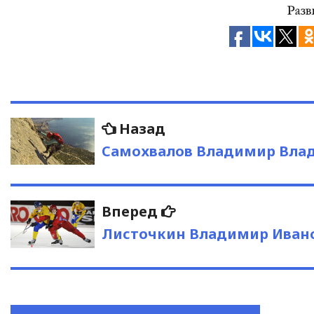
Навигация
Предыдущая
Назад
запись:
по
Самохвалов Владимир Вла
записям
Следующая
Вперед
запись:
Листочкин Владимир Иван