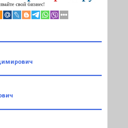
димирович
ович