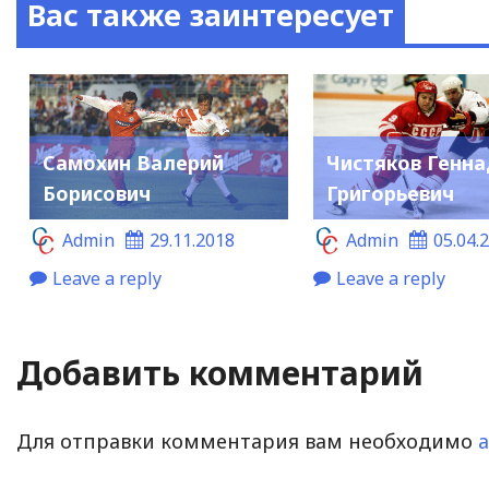
Вас также заинтересует
Самохин Валерий
Чистяков Генн
Борисович
Григорьевич
Admin
29.11.2018
Admin
05.04.
Leave a reply
Leave a reply
Добавить комментарий
Для отправки комментария вам необходимо