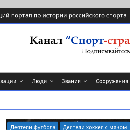
ий портал по истории российского спорта
ртал по истории спорта
порт-страна.ру
изации
Люди
Звания
Сооружения
Деятели футбола
Деятели хоккея с мячом