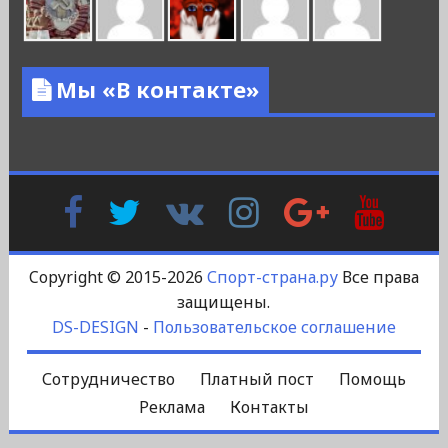
Мы «В контакте»
Facebook
Twitter
В
Instagram
Google
YouTu
Контакте
Plus
Copyright © 2015-2026
Спорт-страна.ру
Все права
защищены.
DS-DESIGN
-
Пользовательское соглашение
Сотрудничество
Платный пост
Помощь
Реклама
Контакты