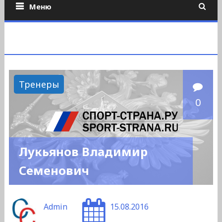
Меню
Тренеры
0
Лукьянов Владимир
Семенович
Admin
15.08.2016