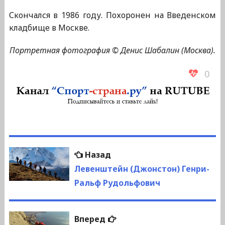
Скончался в 1986 году. Похоронен на Введенском
кладбище в Москве.
Портретная фотография © Денис Шабалин (Москва).
0
Навигация
Предыдущая
Назад
по
запись:
Левенштейн (Джонстон) Генри-
Ральф Рудольфович
записям
Следующая
Вперед