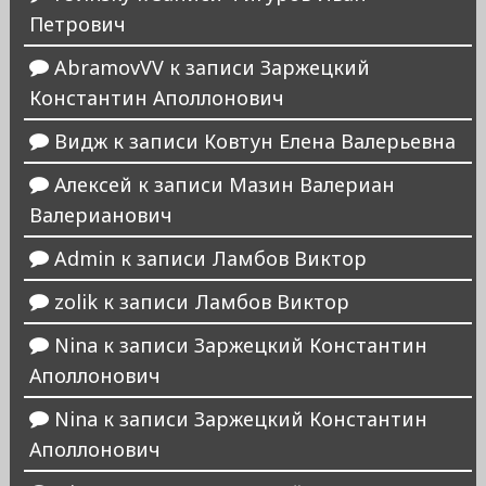
Петрович
AbramovVV
к записи
Заржецкий
Константин Аполлонович
Видж
к записи
Ковтун Елена Валерьевна
Алексей
к записи
Мазин Валериан
Валерианович
Admin
к записи
Ламбов Виктор
zolik
к записи
Ламбов Виктор
Nina
к записи
Заржецкий Константин
Аполлонович
Nina
к записи
Заржецкий Константин
Аполлонович