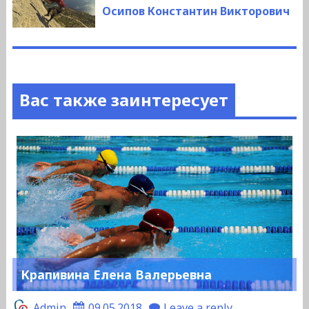
запись:
Осипов Константин Викторович
Вас также заинтересует
Крапивина Елена Валерьевна
Admin
09.05.2018
Leave a reply