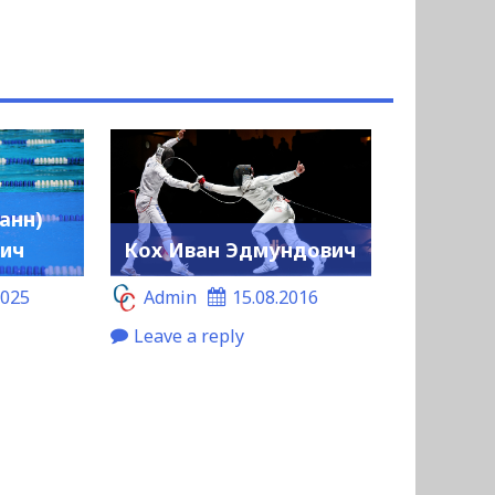
анн)
вич
Кох Иван Эдмундович
2025
Admin
15.08.2016
Leave a reply