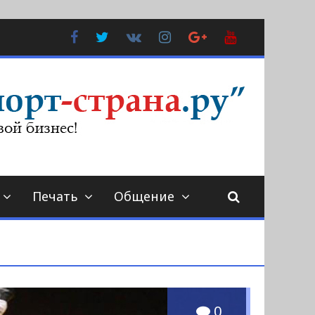
Facebook
Twitter
В
Instagram
Google
YouTube
Контакте
Plus
Печать
Общение
0