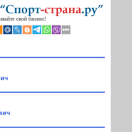
вич
вич