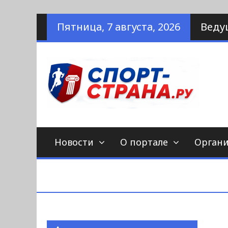
Наверх
Пятница, 7 августа, 2026
Веду
по
С
Новости
О портале
Орган