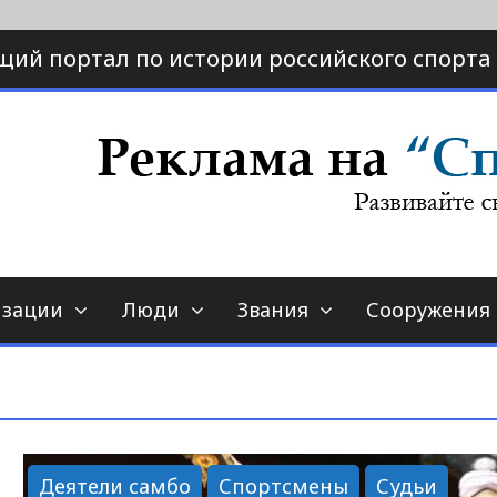
щий портал по истории российского спорта
ртал по истории спорта
порт-страна.ру
изации
Люди
Звания
Сооружения
Деятели самбо
Спортсмены
Судьи