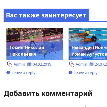
Вас также заинтересует
Томин Николай
Ныванди (Нойм
Николаевич
Роман Аугусто
Admin
04.02.2019
Admin
24.07.
Leave a reply
Leave a reply
Добавить комментарий