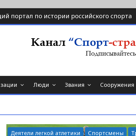
ий портал по истории российского спорта
ртал по истории спорта
порт-страна.ру
изации
Люди
Звания
Сооружения
Деятели легкой атлетики
Спортсмены
Т