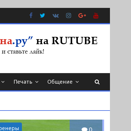
Facebook
Twitter
В
Instagram
Google
YouTube
Контакте
Plus
Печать
Общение
ренеры
0