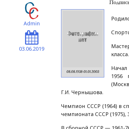
Родилс
Admin
Спортс
Маст
03.06.2019
класса
Начал
08.08.1938-01.01.2003
1956 
(Моск
Г.И. Чернышова.
Чемпион СССР (1964) в с
чемпионата СССР (1975), 
В сборной СССР — 1961-7