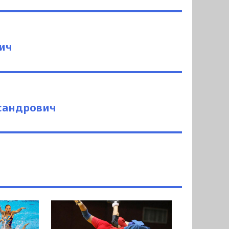
ич
сандрович