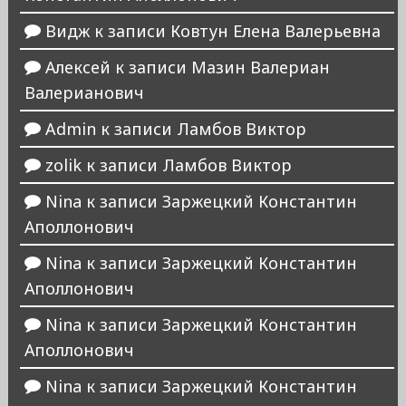
Видж
к записи
Ковтун Елена Валерьевна
Алексей
к записи
Мазин Валериан
Валерианович
Admin
к записи
Ламбов Виктор
zolik
к записи
Ламбов Виктор
Nina
к записи
Заржецкий Константин
Аполлонович
Nina
к записи
Заржецкий Константин
Аполлонович
Nina
к записи
Заржецкий Константин
Аполлонович
Nina
к записи
Заржецкий Константин