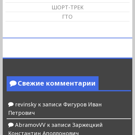
ШОРТ-ТРЕК
ГТО
Свежие комментарии
revinsky
к записи
Фигуров Иван
Петрович
AbramovVV
к записи
Заржецкий
Константин Аполлонович