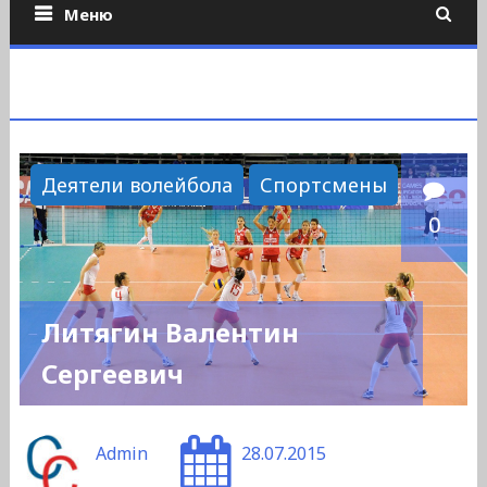
Меню
Деятели волейбола
Спортсмены
0
Литягин Валентин
Сергеевич
Admin
28.07.2015