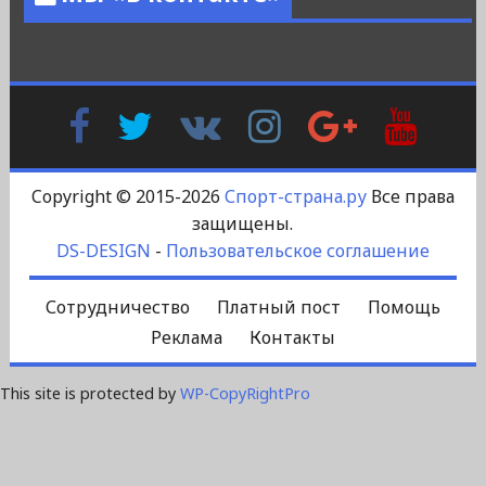
Facebook
Twitter
В
Instagram
Google
YouTu
Контакте
Plus
Copyright © 2015-2026
Спорт-страна.ру
Все права
защищены.
DS-DESIGN
-
Пользовательское соглашение
Сотрудничество
Платный пост
Помощь
Реклама
Контакты
This site is protected by
WP-CopyRightPro