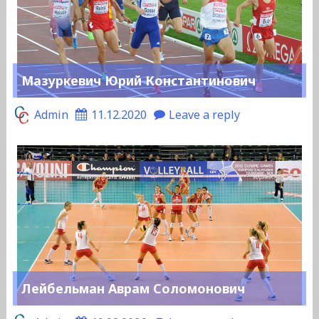
Мазуркевич Юрий Константинович
Admin
11.12.2020
Leave a reply
Лейбельман Аврам Соломонович