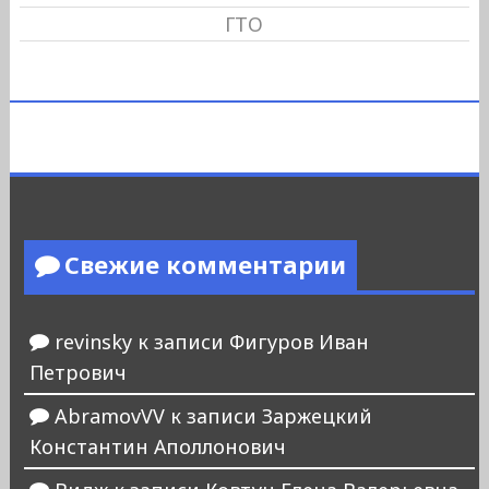
ГТО
Свежие комментарии
revinsky
к записи
Фигуров Иван
Петрович
AbramovVV
к записи
Заржецкий
Константин Аполлонович