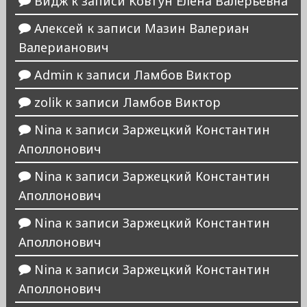
Видж
к записи
Ковтун Елена Валерьевна
Алексей
к записи
Мазин Валериан
Валерианович
Admin
к записи
Ламбов Виктор
zolik
к записи
Ламбов Виктор
Nina
к записи
Заржецкий Константин
Аполлонович
Nina
к записи
Заржецкий Константин
Аполлонович
Nina
к записи
Заржецкий Константин
Аполлонович
Nina
к записи
Заржецкий Константин
Аполлонович