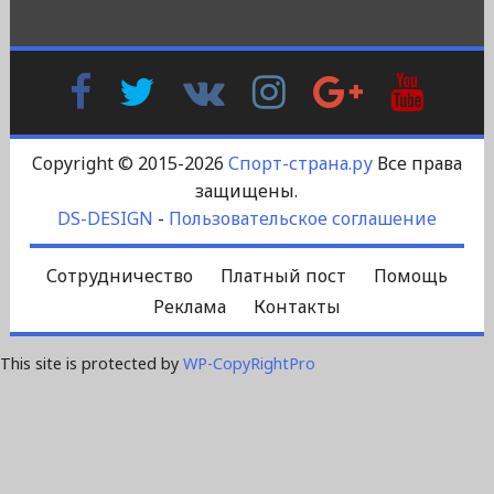
Facebook
Twitter
В
Instagram
Google
YouTu
Контакте
Plus
Copyright © 2015-2026
Спорт-страна.ру
Все права
защищены.
DS-DESIGN
-
Пользовательское соглашение
Сотрудничество
Платный пост
Помощь
Реклама
Контакты
This site is protected by
WP-CopyRightPro