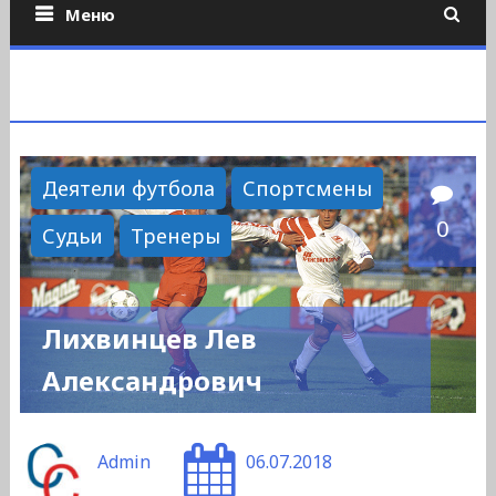
Меню
Деятели футбола
Спортсмены
0
Судьи
Тренеры
Лихвинцев Лев
Александрович
Admin
06.07.2018