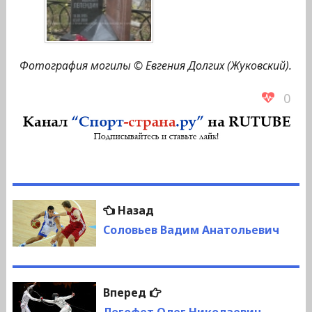
Фотография могилы © Евгения Долгих (Жуковский).
0
Навигация
Предыдущая
Назад
по
запись:
Соловьев Вадим Анатольевич
записям
Следующая
Вперед
запись: