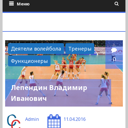
Меню
Деятели волейбола
Тренеры
0
Функционеры
Лепендин Владимир
Иванович
Admin
11.04.2016