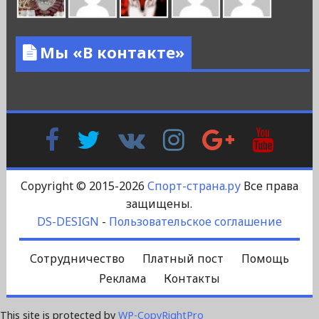
Мы «В контакте»
Facebook
Twitter
В
Instagram
Google
YouTu
Контакте
Plus
Copyright © 2015-2026
Спорт-страна.ру
Все права
защищены.
DS-DESIGN
-
Пользовательское соглашение
Сотрудничество
Платный пост
Помощь
Реклама
Контакты
This site is protected by
WP-CopyRightPro