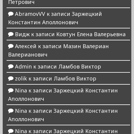
Петрович
AbramovVV
к записи
Заржецкий
Константин Аполлонович
Видж
к записи
Ковтун Елена Валерьевна
Алексей
к записи
Мазин Валериан
Валерианович
Admin
к записи
Ламбов Виктор
zolik
к записи
Ламбов Виктор
Nina
к записи
Заржецкий Константин
Аполлонович
Nina
к записи
Заржецкий Константин
Аполлонович
Nina
к записи
Заржецкий Константин