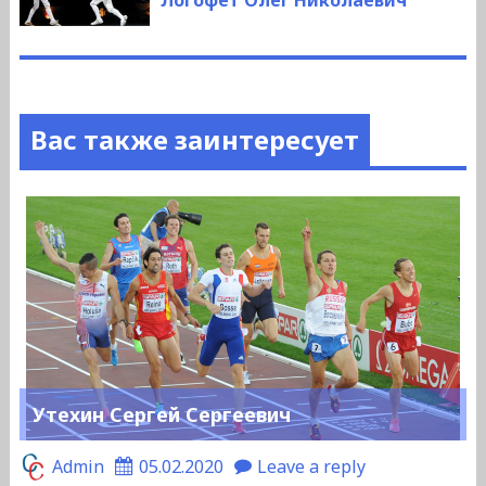
Логофет Олег Николаевич
Вас также заинтересует
Утехин Сергей Сергеевич
Admin
05.02.2020
Leave a reply