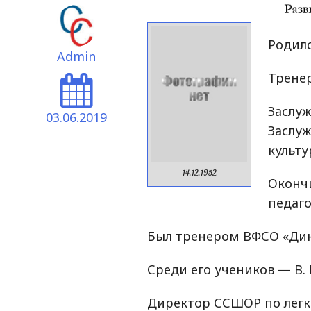
Родилс
Admin
Тренер
Засл
03.06.2019
Засл
культу
14.12.1952
Оконч
педаго
Был тренером ВФСО «Дина
Среди его учеников — В.
Директор ССШОР по легко