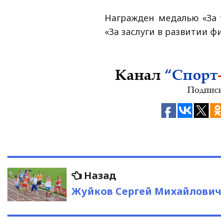
Награжден медалью «За 
«За заслуги в развитии ф
Навигация
Предыдущая
Назад
запись:
по
Жуйков Сергей Михайлови