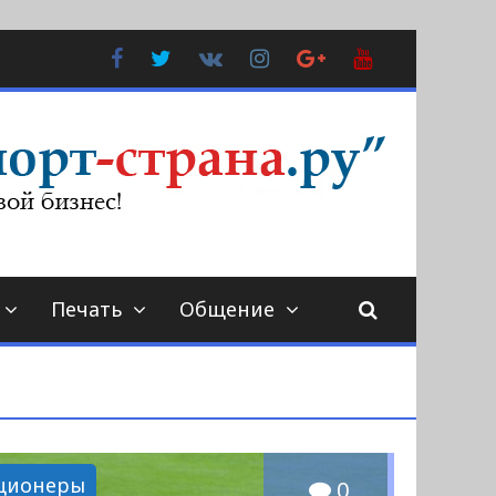
Facebook
Twitter
В
Instagram
Google
YouTube
Контакте
Plus
Печать
Общение
ционеры
0