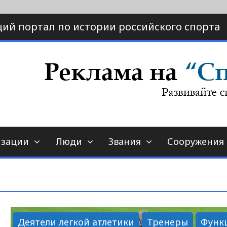
ий портал по истории российского спорта
ртал по истории спорта
порт-страна.ру
изации
Люди
Звания
Сооружения
Деятели легкой атлетики
Тренеры
Функ