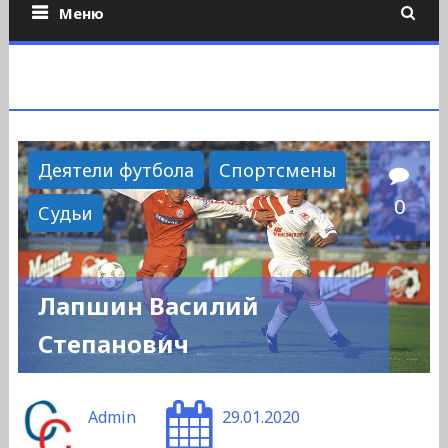
Меню
Деятели футбола
Спортсмены
0
Судьи
Лапшин Василий
Степанович
Admin
29.01.2020