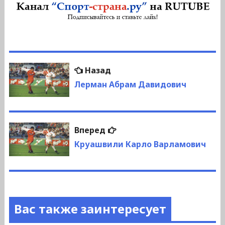
Навигация
Предыдущая
Назад
по
запись:
Лерман Абрам Давидович
записям
Следующая
Вперед
запись:
Круашвили Карло Варламович
Вас также заинтересует