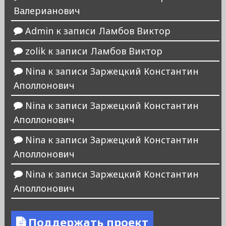
Валерианович
Admin
к записи
Ламбов Виктор
zolik
к записи
Ламбов Виктор
Nina
к записи
Заржецкий Константин
Аполлонович
Nina
к записи
Заржецкий Константин
Аполлонович
Nina
к записи
Заржецкий Константин
Аполлонович
Nina
к записи
Заржецкий Константин
Аполлонович
Поддержать проект