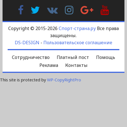
Facebook
Twitter
В
Instagram
Google
YouTu
Контакте
Plus
Copyright © 2015-2026
Спорт-страна.ру
Все права
защищены.
DS-DESIGN
-
Пользовательское соглашение
Сотрудничество
Платный пост
Помощь
Реклама
Контакты
This site is protected by
WP-CopyRightPro