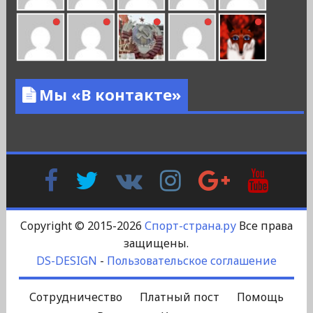
Мы «В контакте»
Facebook
Twitter
В
Instagram
Google
YouTu
Контакте
Plus
Copyright © 2015-2026
Спорт-страна.ру
Все права
защищены.
DS-DESIGN
-
Пользовательское соглашение
Сотрудничество
Платный пост
Помощь