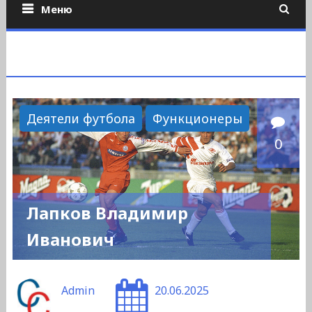
Меню
Деятели футбола
Функционеры
0
Лапков Владимир
Иванович
Admin
20.06.2025