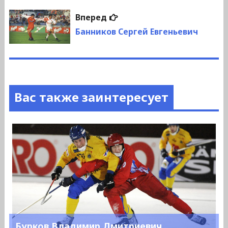
Следующая
Вперед
запись:
Банников Сергей Евгеньевич
Вас также заинтересует
Бурков Владимир Дмитриевич