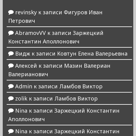
revinsky
к записи
Фигуров Иван
Петрович
AbramovVV
к записи
Заржецкий
Константин Аполлонович
Видж
к записи
Ковтун Елена Валерьевна
Алексей
к записи
Мазин Валериан
Валерианович
Admin
к записи
Ламбов Виктор
zolik
к записи
Ламбов Виктор
Nina
к записи
Заржецкий Константин
Аполлонович
Nina
к записи
Заржецкий Константин