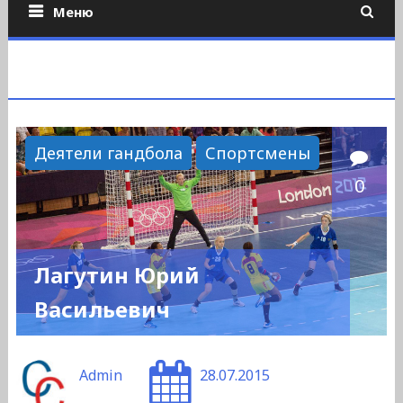
Меню
Деятели гандбола
Спортсмены
0
Лагутин Юрий
Васильевич
Admin
28.07.2015