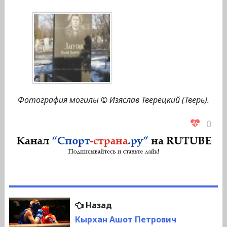
Фотография могилы © Изяслав Тверецкий (Тверь).
0
Навигация
Предыдущая
Назад
по
запись:
Кырхан Ашот Петрович