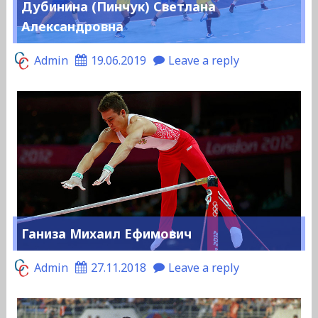
Дубинина (Пинчук) Светлана
Александровна
Admin
19.06.2019
Leave a reply
Ганиза Михаил Ефимович
Admin
27.11.2018
Leave a reply