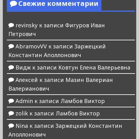
Свежие комментарии
revinsky
к записи
Фигуров Иван
Петрович
AbramovVV
к записи
Заржецкий
Константин Аполлонович
Видж
к записи
Ковтун Елена Валерьевна
Алексей
к записи
Мазин Валериан
Валерианович
Admin
к записи
Ламбов Виктор
zolik
к записи
Ламбов Виктор
Nina
к записи
Заржецкий Константин
Аполлонович