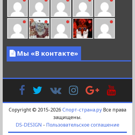
Мы «В контакте»
Facebook
Twitter
В
Instagram
Google
YouTu
Контакте
Plus
Copyright © 2015-2026
Спорт-страна.ру
Все права
защищены.
DS-DESIGN
-
Пользовательское соглашение