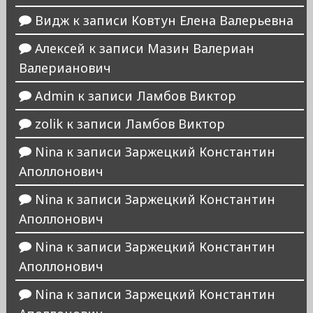
Видж
к записи
Ковтун Елена Валерьевна
Алексей
к записи
Мазин Валериан
Валерианович
Admin
к записи
Ламбов Виктор
zolik
к записи
Ламбов Виктор
Nina
к записи
Заржецкий Константин
Аполлонович
Nina
к записи
Заржецкий Константин
Аполлонович
Nina
к записи
Заржецкий Константин
Аполлонович
Nina
к записи
Заржецкий Константин