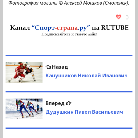
Фотография могилы © Алексей Мошков (Смоленск).
0
Навигация
Предыдущая
Назад
по
запись:
Канунников Николай Иванович
записям
Следующая
Вперед
запись:
Дудушкин Павел Васильевич