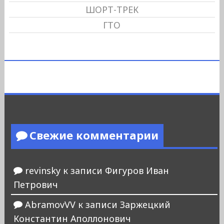
ШОРТ-ТРЕК
ГТО
Свежие комментарии
revinsky
к записи
Фигуров Иван
Петрович
AbramovVV
к записи
Заржецкий
Константин Аполлонович