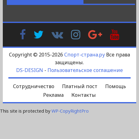
Facebook
Twitter
В
Instagram
Google
YouTu
Контакте
Plus
Copyright © 2015-2026
Спорт-страна.ру
Все права
защищены.
DS-DESIGN
-
Пользовательское соглашение
Сотрудничество
Платный пост
Помощь
Реклама
Контакты
This site is protected by
WP-CopyRightPro