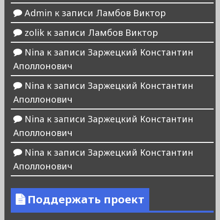
Admin
к записи
Ламбов Виктор
zolik
к записи
Ламбов Виктор
Nina
к записи
Заржецкий Константин
Аполлонович
Nina
к записи
Заржецкий Константин
Аполлонович
Nina
к записи
Заржецкий Константин
Аполлонович
Nina
к записи
Заржецкий Константин
Аполлонович
Поддержать проект