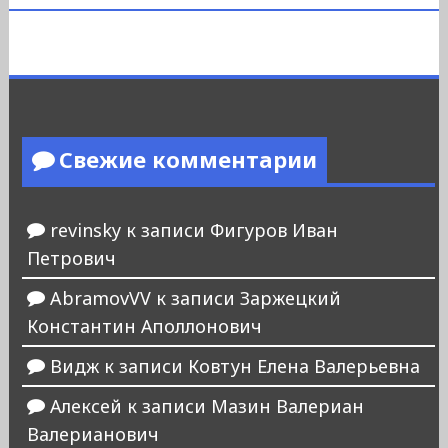
Свежие комментарии
revinsky
к записи
Фигуров Иван
Петрович
AbramovVV
к записи
Заржецкий
Константин Аполлонович
Видж
к записи
Ковтун Елена Валерьевна
Алексей
к записи
Мазин Валериан
Валерианович