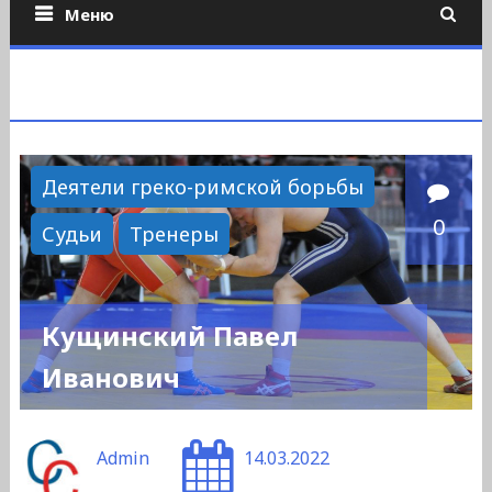
Меню
Деятели греко-римской борьбы
0
Судьи
Тренеры
Кущинский Павел
Иванович
Admin
14.03.2022