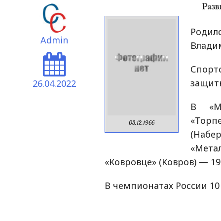
Родил
Admin
Влади
Спор
защит
26.04.2022
В «Ме
«Торп
03.12.1966
(Набе
«Мет
«Ковровце» (Ковров) — 19
В чемпионатах России 10