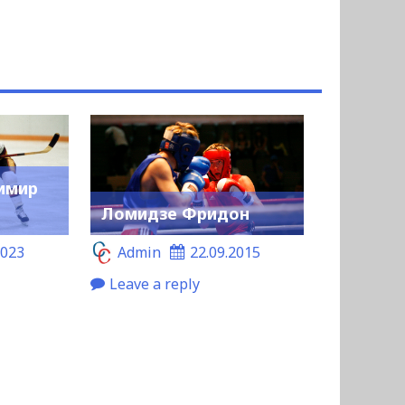
имир
Ломидзе Фридон
2023
Admin
22.09.2015
Leave a reply