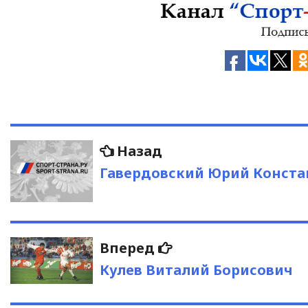
Навигация
Предыдущая
Назад
запись:
по
Гавердовский Юрий Конст
записям
Следующая
Вперед
запись:
Кулев Виталий Борисович