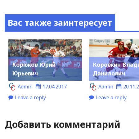
Вас также заинтересует
Корюков Юрий
Коровкин Влад
Юрьевич
Данилович
Admin
17.04.2017
Admin
20.11.
Leave a reply
Leave a reply
Добавить комментарий