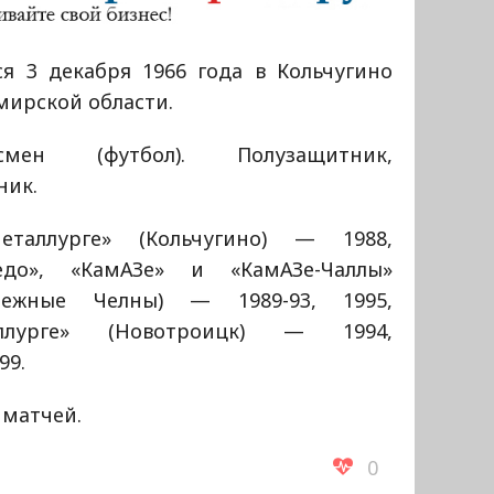
ся 3 декабря 1966 года в Кольчугино
мирской области.
тсмен (футбол). Полузащитник,
ник.
таллурге» (Кольчугино) — 1988,
едо», «КамАЗе» и «КамАЗе-Чаллы»
режные Челны) — 1989-93, 1995,
аллурге» (Новотроицк) — 1994,
99.
 матчей.
0