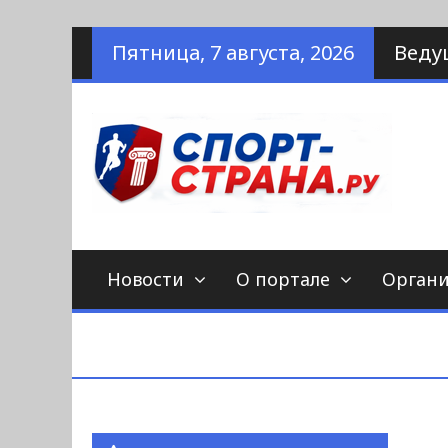
Наверх
Пятница, 7 августа, 2026
Веду
по
С
Новости
О портале
Орган