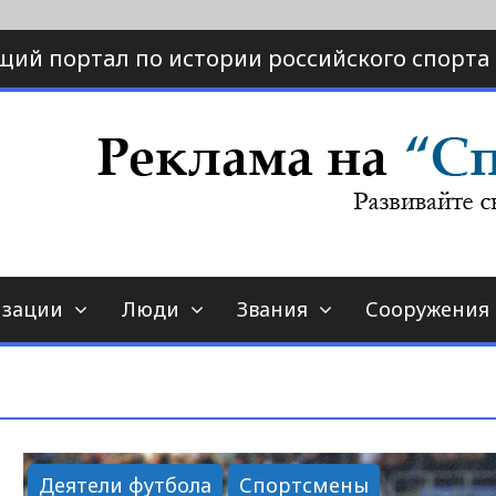
щий портал по истории российского спорта
ртал по истории спорта
порт-страна.ру
изации
Люди
Звания
Сооружения
Деятели футбола
Спортсмены