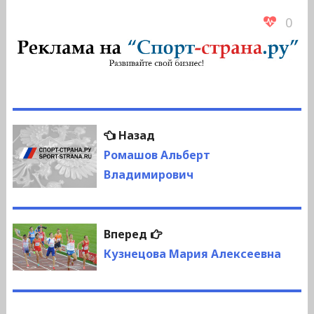
0
Навигация
Предыдущая
Назад
по
запись:
Ромашов Альберт
Владимирович
записям
Следующая
Вперед
запись:
Кузнецова Мария Алексеевна