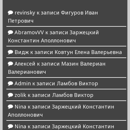
revinsky
к записи
Фигуров Иван
Петрович
AbramovVV
к записи
Заржецкий
Константин Аполлонович
Видж
к записи
Ковтун Елена Валерьевна
Алексей
к записи
Мазин Валериан
Валерианович
Admin
к записи
Ламбов Виктор
zolik
к записи
Ламбов Виктор
Nina
к записи
Заржецкий Константин
Аполлонович
Nina
к записи
Заржецкий Константин