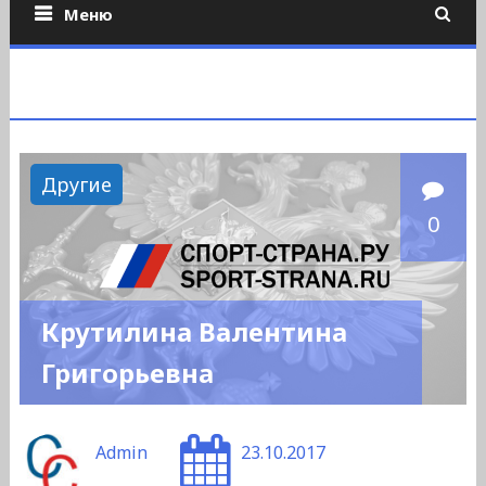
Меню
Другие
0
Крутилина Валентина
Григорьевна
Admin
23.10.2017