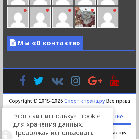
Мы «В контакте»
Facebook
Twitter
В
Instagram
Google
YouTu
Контакте
Plus
Copyright © 2015-2026
Спорт-страна.ру
Все права
защищены.
Этот сайт использует cookie
DS-DESIGN
-
Пользовательское соглашение
для хранения данных.
Продолжая использовать
Сотрудничество
Платный пост
Помощь