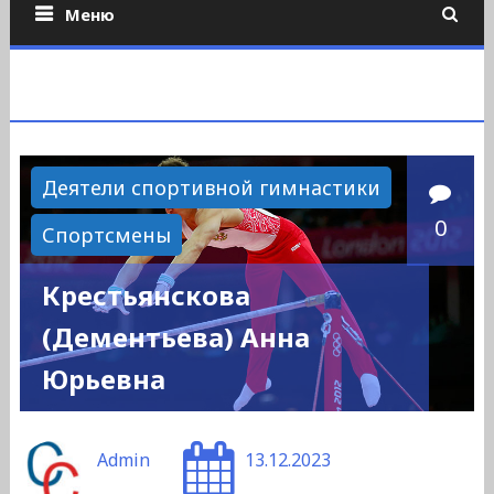
Меню
Деятели спортивной гимнастики
0
Спортсмены
Крестьянскова
(Дементьева) Анна
Юрьевна
Admin
13.12.2023