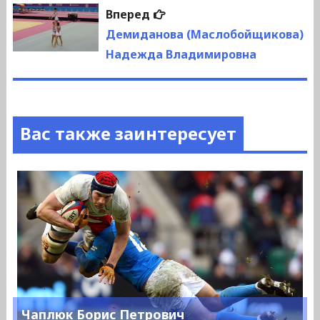
Следующая
Вперед
запись:
Демиданова (Маслобойщикова)
Надежда Владимировна
Вас также заинтересует
Чаплюк Борис Петрович