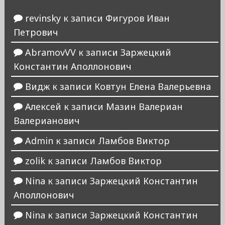
revinsky
к записи
Фигуров Иван
Петрович
AbramovVV
к записи
Заржецкий
Константин Аполлонович
Видж
к записи
Ковтун Елена Валерьевна
Алексей
к записи
Мазин Валериан
Валерианович
Admin
к записи
Ламбов Виктор
zolik
к записи
Ламбов Виктор
Nina
к записи
Заржецкий Константин
Аполлонович
Nina
к записи
Заржецкий Константин