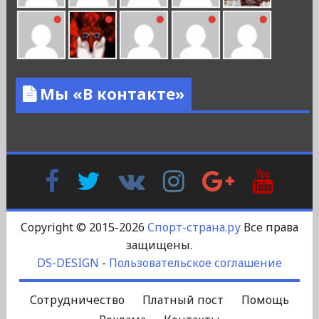
Мы «В контакте»
Facebook
Twitter
В
Instagram
Google
YouTu
Контакте
Plus
Copyright © 2015-2026
Спорт-страна.ру
Все права
защищены.
DS-DESIGN
-
Пользовательское соглашение
Сотрудничество
Платный пост
Помощь