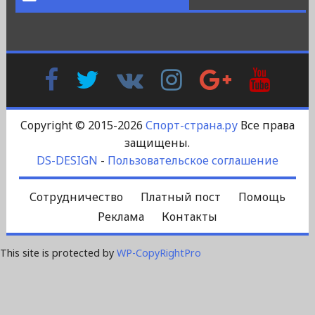
Facebook
Twitter
В
Instagram
Google
YouTu
Контакте
Plus
Copyright © 2015-2026
Спорт-страна.ру
Все права
защищены.
DS-DESIGN
-
Пользовательское соглашение
Сотрудничество
Платный пост
Помощь
Реклама
Контакты
This site is protected by
WP-CopyRightPro