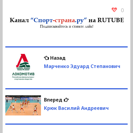
0
Навигация
Предыдущая
Назад
по
запись:
Марченко Эдуард Степанович
записям
Следующая
Вперед
запись:
Крюк Василий Андреевич