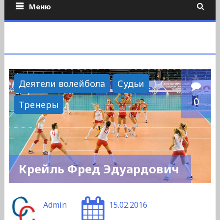
Меню
Деятели волейбола
Судьи
0
Тренеры
Крейль Фред Эдуардович
Admin
15.02.2016