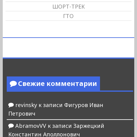
ШОРТ-ТРЕК
ГТО
Свежие комментарии
revinsky
к записи
Фигуров Иван
Петрович
AbramovVV
к записи
Заржецкий
Константин Аполлонович