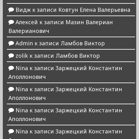
Видж
к записи
Ковтун Елена Валерьевна
Алексей
к записи
Мазин Валериан
Валерианович
Admin
к записи
Ламбов Виктор
zolik
к записи
Ламбов Виктор
Nina
к записи
Заржецкий Константин
Аполлонович
Nina
к записи
Заржецкий Константин
Аполлонович
Nina
к записи
Заржецкий Константин
Аполлонович
Nina
к записи
Заржецкий Константин